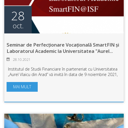
28
oct.
Seminar de Perfecționare Vocațională SmartFIN și
Laboratorul Academic la Universitatea "Aurel
...
28.10.2021
Institutul de Studii Financiare în parteneriat cu Universitatea
„Aurel Vlaicu din Arad” vă invită în data de 9 noiembrie 2021,
ora 16:00 la Seminarul de Perfecționare Vocațională
SmartFIN@ISF – Labora...
MAI MULT