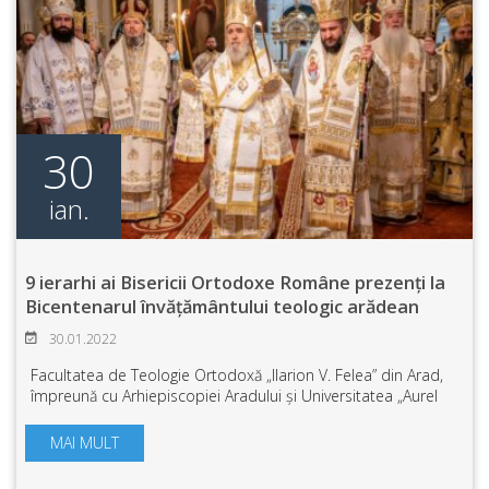
30
ian.
9 ierarhi ai Bisericii Ortodoxe Române prezenți la
Bicentenarul învățământului teologic arădean
30.01.2022
Facultatea de Teologie Ortodoxă „Ilarion V. Felea” din Arad,
împreună cu Arhiepiscopiei Aradului și Universitatea „Aurel
Vlaicu” din Arad, precum și cu instituțiile administrative
centrale și locale ș...
MAI MULT