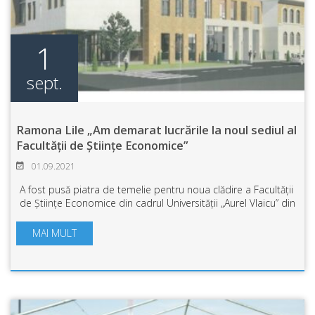
1
sept.
Ramona Lile „Am demarat lucrările la noul sediul al
Facultății de Științe Economice”
01.09.2021
A fost pusă piatra de temelie pentru noua clădire a Facultății
de Științe Economice din cadrul Universității „Aurel Vlaicu” din
Arad. În prezența unui înalt sobor de preoți, IPS Timotei
Seviciu a ofic...
MAI MULT