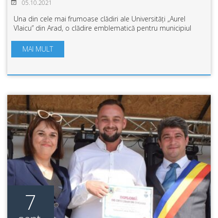
05.10.2021
Una din cele mai frumoase clădiri ale Universități „Aurel
Vlaicu” din Arad, o clădire emblematică pentru municipiul
Arad, Palatul Băncilor, a găzduit, luni, 4 octombrie, o dublă
festivitate a universi...
MAI MULT
7