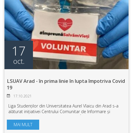
17
oct.
LSUAV Arad - în prima linie în lupta împotriva Covid
19
17.10.2021
Liga Studenților din Universitatea Aurel Vlaicu din Arad s-a
alăturat inițiativei Centrului Comunitar de Informare și
Consiliere Sfântul Martin în proiectul ,,Împreună Salvăm
Vieți’’.Voluntarii distri...
MAI MULT