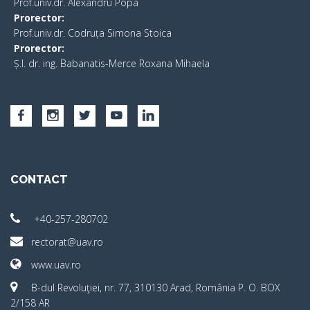
Prof.univ.dr. Alexandru Popa
Prorector:
Prof.univ.dr. Codruța Simona Stoica
Prorector:
Ș.I. dr. ing. Babanatis-Merce Roxana Mihaela
CONTACT
+40-257-280702
rectorat@uav.ro
www.uav.ro
B-dul Revoluţiei, nr. 77, 310130 Arad, România P. O. BOX
2/158 AR