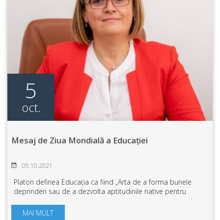
5
oct.
Mesaj de Ziua Mondială a Educației
05.10.2021
Platon definea Educația ca fiind „Arta de a forma bunele
deprinderi sau de a dezvolta aptitudinile native pentru
virtute ale acelora care dispun de ele.” Ziua Mondială a
Educației este dedicată cadr...
MAI MULT