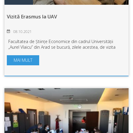
Vizită Erasmus la UAV
08.10.2021
Facultatea de Științe Economice din cadrul Universității
„Aurel Vlaicu” din Arad se bucură, zilele acestea, de vizita
profesorului Zülfükar Aytaç Kișman, de la Universitatea Firat
din Elazig, Turcia. ...
MAI MULT