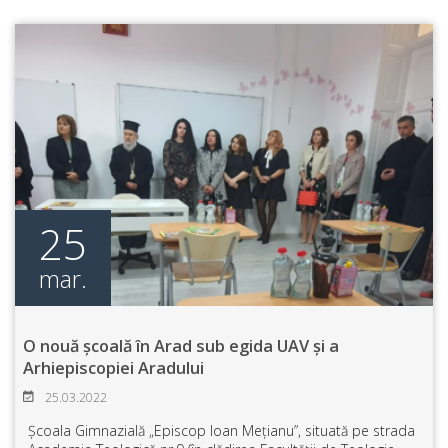
25
mar.
O nouă școală în Arad sub egida UAV și a
Arhiepiscopiei Aradului
25.03.2022
Școala Gimnazială „Episcop Ioan Mețianu”, situată pe strada