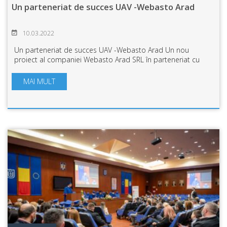
Un parteneriat de succes UAV -Webasto Arad
10.03.2022
Un parteneriat de succes UAV -Webasto Arad Un nou
proiect al companiei Webasto Arad SRL în parteneriat cu
Universitatea „Aurel Vlaicu” din Arad confirmă buna
colaborare între mediul universitar și ce...
MAI MULT