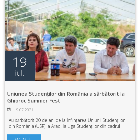
19
iul.
Uniunea Studenților din România a sărbătorit la
Ghioroc Summer Fest
19.07.2021
Au sărbătorit 20 de ani de la înființarea Uniunii Studenților
din România (USR) la Arad, la Liga Studenților din cadrul
Universități „Aurel Vlaicu” (LSUAV) . Timp de 5 zile studenți din
mai multe cent...
MAI MULT