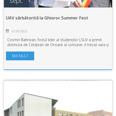
sept.
UAV sărbătorită la Ghioroc Summer Fest
07.09.2021
Cosmin Bahnean, fostul lider al studenților LSUV a primit
distincția de Cetățean de Onoare al comunei. A trecut vara și
s-a încheiat o nouă ediție a Ghioroc Summer Fest. O ediție
aniversară care marc...
MAI MULT