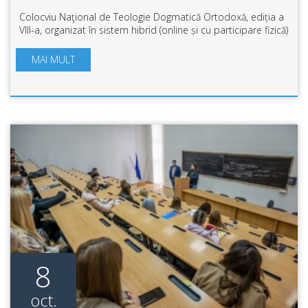
Colocviu Naţional de Teologie Dogmatică Ortodoxă, ediția a
VIII-a, organizat în sistem hibrid (online și cu participare fizică)
de către Facultatea de Teologie Ortodoxă “Ilarion V. Felea”
din Arad, a ...
MAI MULT
8
oct.