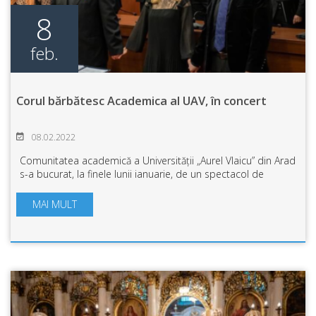
8
feb.
Corul bărbătesc Academica al UAV, în concert
08.02.2022
Comunitatea academică a Universității „Aurel Vlaicu” din Arad
s-a bucurat, la finele lunii ianuarie, de un spectacol de
muzică vocală și corală din creația muzicală românească,
concert susținut de Cor...
MAI MULT