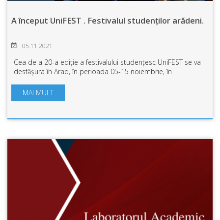
A început UniFEST . Festivalul studenților arădeni.
05.11.2021
Cea de a 20-a ediție a festivalului studențesc UniFEST se va
desfășura în Arad, în perioada 05-15 noiembrie, în
organizarea Ligii Studenților UAV. Este o ediție aniversară
care oferă studenților pri...
MAI MULT