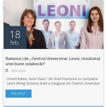
18
feb.
Ramona Lile „Centrul Universitar Leoni, rezultatul
unei bune colaborări”
18.02.2022
Universitatea „Aurel Vlaicu” din Arad împreună cu compania
Leoni Wiring Systems Arad a inaugurat ieri Centrul Universitar
Leoni în cadrul Facultății de Inginerie din cadrul UAV.
Compania Leoni a pre...
MAI MULT