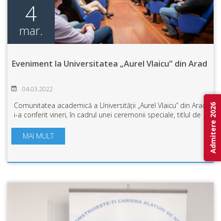
4
mar.
Eveniment la Universitatea „Aurel Vlaicu” din Arad
04.03.2022
Comunitatea academică a Universității „Aurel Vlaicu” din Arad
Admitere 2026
i-a conferit vineri, în cadrul unei ceremonii speciale, titlul de
Doctor Honoris Causa Beneficiorum Publicorum, doamnei
Aniela Mladin, d...
MAI MULT