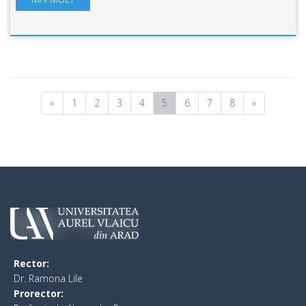
«
1
2
3
4
5
6
7
8
»
Rector:
​Dr. Ramona Lile
Prorector: