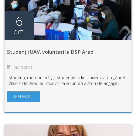
6
oct.
Studenții UAV, voluntari la DSP Arad
06.10.2021
Studenți, membri ai Ligii Studenților din Universitatea ,,Aurel
Vlaicu” din Arad au muncit ca voluntari alături de angajații
DSP Arad pentru a introduce date ale anchetelor
epidemiologice în sistemul ...
MAI MULT