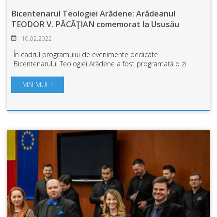
Bicentenarul Teologiei Arădene: Arădeanul
TEODOR V. PĂCĂŢIAN comemorat la Ususău
10.02.2022
În cadrul programului de evenimente dedicate
Bicentenarului Teologiei Arădene a fost programată o zi
specială închinată istoricului Teodor V. Păcățian (1852-1941)
al cărui bust a fost dezvelit în curt...
MAI MULT