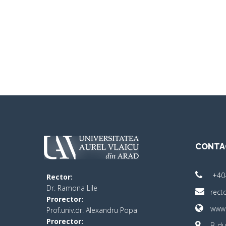
CONTA
+40
Rector:
​Dr. Ramona Lile
rect
Prorector:
www.
Prof.univ.dr. Alexandru Popa
Prorector:
B-dul