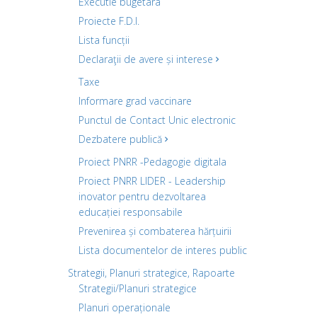
Executie bugetara
Proiecte F.D.I.
Lista funcții
Declaraţii de avere și interese
Taxe
Informare grad vaccinare
Punctul de Contact Unic electronic
Dezbatere publică
Proiect PNRR -Pedagogie digitala
Proiect PNRR LIDER - Leadership
inovator pentru dezvoltarea
educației responsabile
Prevenirea și combaterea hărțuirii
Lista documentelor de interes public
Strategii, Planuri strategice, Rapoarte
Strategii/Planuri strategice
Planuri operaționale