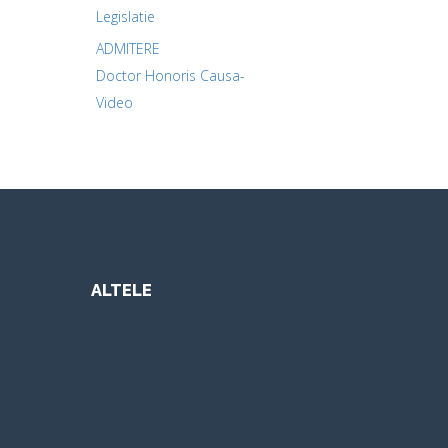
Legislatie
ADMITERE
Doctor Honoris Causa-
Video
ALTELE