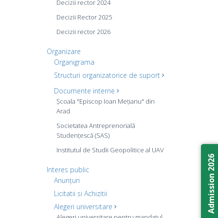
Decizii rector 2024
Decizii Rector 2025
Decizii rector 2026
Organizare
Organigrama
Structuri organizatorice de suport
Documente interne
Școala "Episcop Ioan Mețianu" din
Arad
Societatea Antreprenorială
Studențescă (SAS)
Institutul de Studii Geopolitice al UAV
Admission 2026
Interes public
Anunțuri
Licitatii si Achizitii
Alegeri universitare
Alegeri universitare pentru mandatul