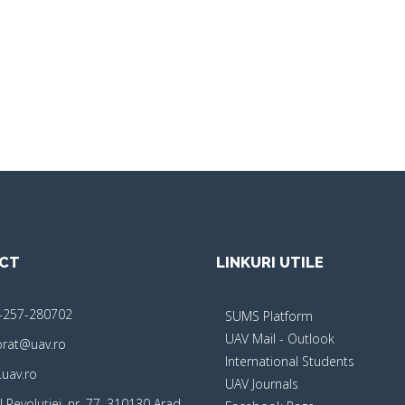
CT
LINKURI UTILE
-257-280702
SUMS Platform
UAV Mail - Outlook
orat@uav.ro
International Students
uav.ro
UAV Journals
 Revoluţiei, nr. 77, 310130 Arad,