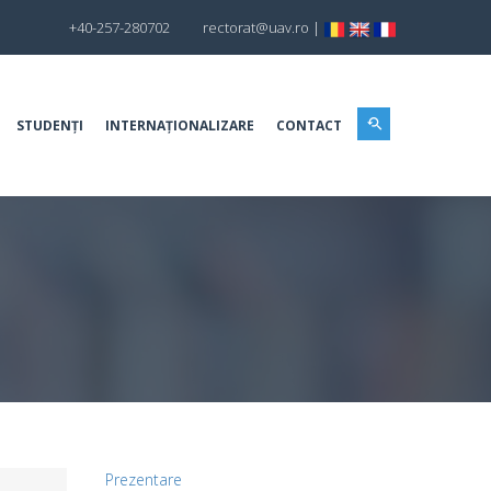
+40-257-280702
rectorat@uav.ro
|
STUDENȚI
INTERNAȚIONALIZARE
CONTACT
Prezentare