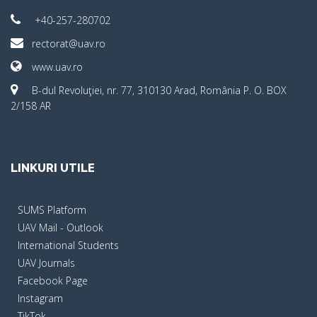
+40-257-280702
rectorat@uav.ro
www.uav.ro
B-dul Revoluţiei, nr. 77, 310130 Arad, România P. O. BOX
2/158 AR
LINKURI UTILE
SUMS Platform
UAV Mail - Outlook
International Students
UAV Journals
Facebook Page
Instagram
TikTok