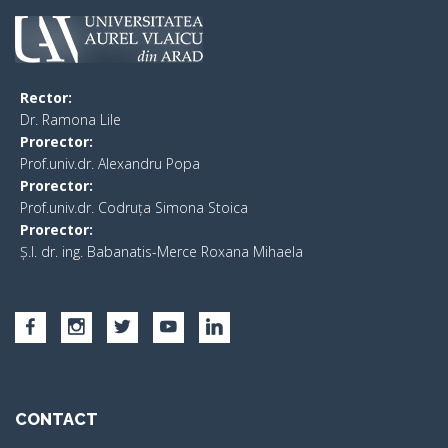
Rector:
​Dr. Ramona Lile
Prorector:
Prof.univ.dr. Alexandru Popa
Prorector:
Prof.univ.dr. Codruța Simona Stoica
Prorector:
Ș.I. dr. ing. Babanatis-Merce Roxana Mihaela
CONTACT