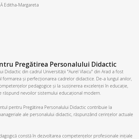
BĂ Editha-Margareta
tru Pregătirea Personalului Didactic
Didactic din cadrul Universității "Aurel Vlaicu" din Arad a fost
al formarea și perfecționarea cadrelor didactice. De-a lungul anilor,
ompetențelor pedagogice și la susținerea excelenței în educație,
re răspund nevoilor sistemului educațional modern.
ul pentru Pregătirea Personalului Didactic contribuie la
ageriale ale personalului didactic, răspunzând cerințelor actuale
gogică constă în dezvoltarea competențelor profesionale inițiale