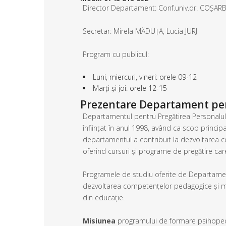
Director Departament: Conf.univ.dr. COȘAR
Secretar: Mirela MĂDUȚA, Lucia JURJ
Program cu publicul:
Luni, miercuri, vineri: orele 09-12
Marți și joi: orele 12-15
Prezentare Departament pen
Departamentul pentru Pregătirea Personalului 
înființat în anul 1998, având ca scop princip
departamentul a contribuit la dezvoltarea c
oferind cursuri și programe de pregătire ca
Programele de studiu oferite de Departament
dezvoltarea competențelor pedagogice și man
din educație.
Misiunea
programului de formare psihopeda