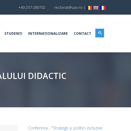
+40-257-280702
rectorat@uav.ro
|
STUDENȚI
INTERNAȚIONALIZARE
CONTACT
LULUI DIDACTIC
Conferința - "Strategii și politici incluzive