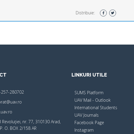
Distribuie:
CT
LINKURI UTILE
-257-280702
SUMS Platform
UAV Mail - Outlook
orat@uav.ro
International Students
uav.ro
UAV Journals
 Revoluţiei, nr. 77, 310130 Arad,
Facebook Page
P. O. BOX 2/158 AR
Instagram