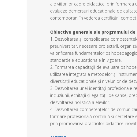
ale viitorilor cadre didactice, prin formarea
evalueze demersuri educaționale de calitate, 
contemporan, în vederea certificării compete
Obiective generale ale programului de
1. Dezvoltarea și consolidarea competențelo
preuniversitar, necesare proiectării, organizăr
valorificarea fundamentelor psihopedagogice ș
standardele educaționale în vigoare.
2. Formarea capacității de evaluare psihoped
utilizarea integrată a metodelor și instrume
diversității educaționale și nivelurilor de dezv
3. Dezvoltarea unei identități profesionale re
incluziunii, echității și egalității de șanse,
dezvoltarea holistică a elevilor.
4. Dezvoltarea competențelor de comunicare
formare profesională continuă și cercetare e
prin promovarea practicilor didactice inovative