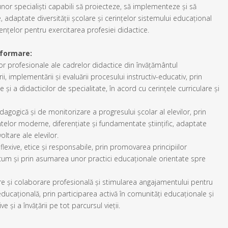
 unor specialiști capabili să proiecteze, să implementeze și să
adaptate diversității școlare și cerințelor sistemului educațional
nțelor pentru exercitarea profesiei didactice.
 formare:
r profesionale ale cadrelor didactice din învățământul
ii, implementării și evaluării procesului instructiv-educativ, prin
i a didacticilor de specialitate, în acord cu cerințele curriculare și
agogică și de monitorizare a progresului școlar al elevilor, prin
ntelor moderne, diferențiate și fundamentate științific, adaptate
oltare ale elevilor.
flexive, etice și responsabile, prin promovarea principiilor
 precum și prin asumarea unor practici educaționale orientate spre
 și colaborare profesională și stimularea angajamentului pentru
ducațională, prin participarea activă în comunități educaționale și
 și a învățării pe tot parcursul vieții.