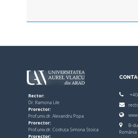
CONTA
+40
Rector:
​Dr. Ramona Lile
rect
Prorector:
www.
Prof.univ.dr. Alexandru Popa
Prorector:
B-dul
Prof.univ.dr. Codruța Simona Stoica
România 
Prorector: