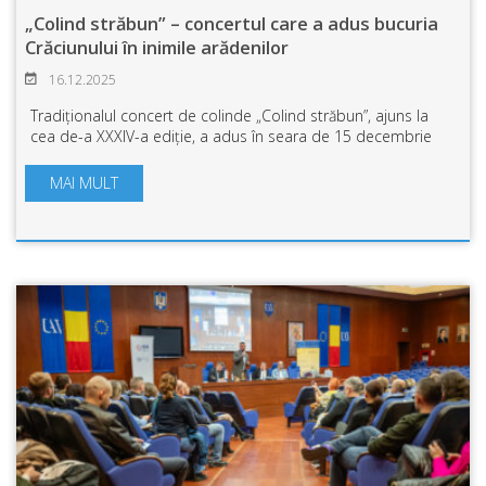
„Colind străbun” – concertul care a adus bucuria
Crăciunului în inimile arădenilor
16.12.2025
Tradiționalul concert de colinde „Colind străbun”, ajuns la
cea de-a XXXIV-a ediție, a adus în seara de 15 decembrie
2025, spiritul sărbătorilor de iarnă în sala de concerte a
Filarmonicii din Arad. E...
MAI MULT