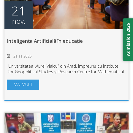
21
nov.
Admission 2026
Inteligența Artificială în educație
21.11.2025
Universitatea „Aurel Vlaicu” din Arad, împreună cu Institute
for Geopolitical Studies și Research Centre for Mathematical
Models and Computer Systems din cadrul UAV, a găzduit
conferința „The Role of ...
MAI MULT