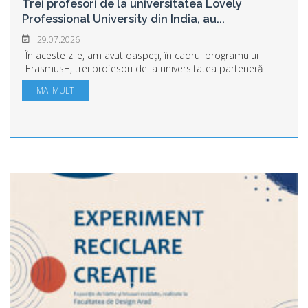
Trei profesori de la universitatea Lovely
Professional University din India, au
...
29.07.2026
În aceste zile, am avut oaspeți, în cadrul programului
Erasmus+, trei profesori de la universitatea parteneră
Lovely Professional University din India, care au desfășurat
MAI MULT
mobilități de formare în Univ...