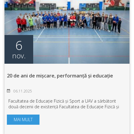
6
nov.
20 de ani de mișcare, performanță și educație
06.11.2025
Facultatea de Educație Fizică și Sport a UAV a sărbătorit
două decenii de existență Facultatea de Educație Fizică și
Sport din cadrul Universității „Aurel Vlaicu” din Arad a
celebrat două decenii de ...
MAI MULT