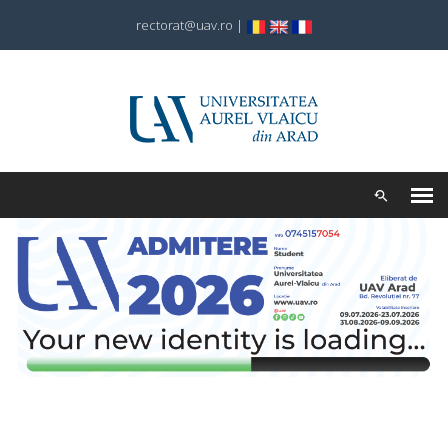
rectorat@uav.ro
|