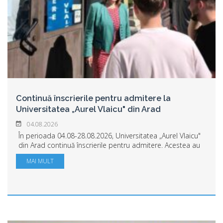
Continuă înscrierile pentru admitere la
Universitatea „Aurel Vlaicu" din Arad
04.08.2026
În perioada 04.08-28.08.2026, Universitatea „Aurel Vlaicu"
din Arad continuă înscrierile pentru admitere. Acestea au
loc în sala 10 parter din clădirea Rectoratului, Arad,
MAI MULT
Bulevardul Revoluției, nr. 7...