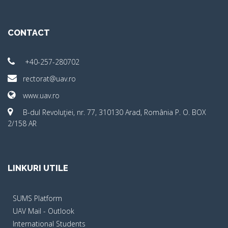
CONTACT
+40-257-280702
rectorat@uav.ro
www.uav.ro
B-dul Revoluţiei, nr. 77, 310130 Arad, România P. O. BOX
2/158 AR
LINKURI UTILE
SUMS Platform
UAV Mail - Outlook
International Students