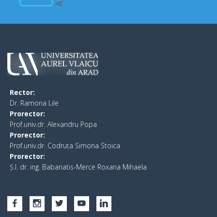
Rector:
​Dr. Ramona Lile
Prorector:
Prof.univ.dr. Alexandru Popa
Prorector:
Prof.univ.dr. Codruța Simona Stoica
Prorector:
Ș.I. dr. ing. Babanatis-Merce Roxana Mihaela