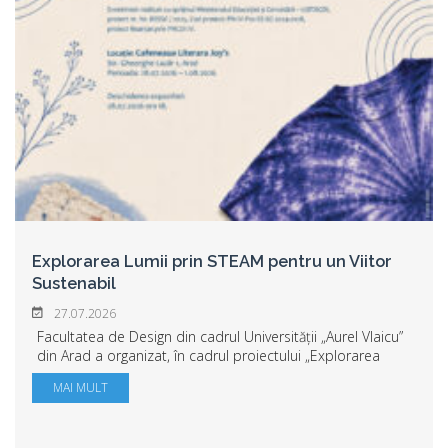
Explorarea Lumii prin STEAM pentru un Viitor
Sustenabil
27.07.2026
Facultatea de Design din cadrul Universității „Aurel Vlaicu”
din Arad a organizat, în cadrul proiectului „Explorarea
Lumii prin STEAM pentru un Viitor Sustenabil”, două
MAI MULT
ateliere experimentale dedicate...