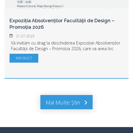
Expoziția Absolvenților Facultăţii de Design –
Promoția 2026
21.07.2026
Vă invităm cu drag la deschiderea Expoziției Absolvenților
Facultăţii de Design – Promoția 2026, care va avea loc
marți, 21 iulie, la ora 16:00. Veniți să descoperiți
MAI MULT
proiectele și creațiile noii gen...
Mai Multe Știri