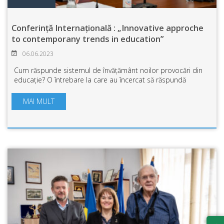
Conferință Internațională : „Innovative approche
to contemporany trends in education”
06.06.2023
Cum răspunde sistemul de învățământ noilor provocări din
educație? O întrebare la care au încercat să răspundă
specialiști în științele educației din universități din țară și
străinătate în cadrul ...
MAI MULT