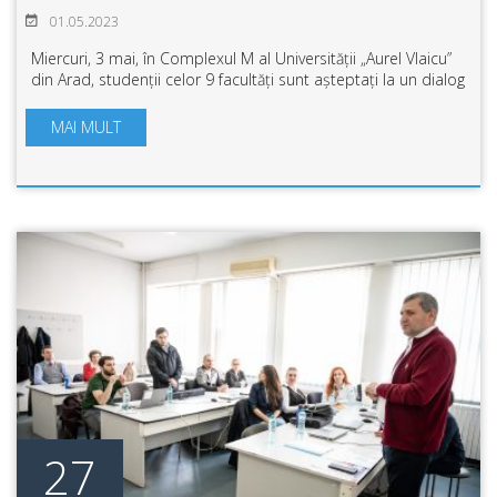
01.05.2023
Miercuri, 3 mai, în Complexul M al Universității „Aurel Vlaicu”
din Arad, studenții celor 9 facultăți sunt așteptați la un dialog
cu angajatorii privind opțiunile în carieră. Locuri de muncă
disponibi...
MAI MULT
27