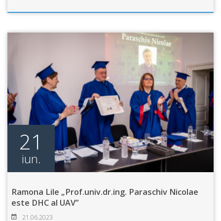
21
iun.
Ramona Lile „Prof.univ.dr.ing. Paraschiv Nicolae
este DHC al UAV”
21.06.2023