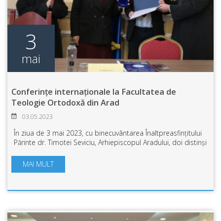
3
mai
Conferințe internaționale la Facultatea de
Teologie Ortodoxă din Arad
03.05.2023
În ziua de 3 mai 2023, cu binecuvântarea Înaltpreasfințitului
Părinte dr. Timotei Seviciu, Arhiepiscopul Aradului, doi distinși
profesori din Germania: dr. Martin Illert și dr. Reinhard Thole,
de l...
MAI MULT