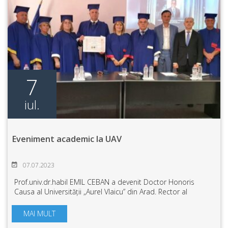
7
iul.
Eveniment academic la UAV
07.07.2023
Prof.univ.dr.habil EMIL CEBAN a devenit Doctor Honoris
Causa al Universității „Aurel Vlaicu” din Arad. Rector al
Universității de Stat de Medicină și Farmacie „Nicolae
Testemițanu” din Republica Mold...
MAI MULT