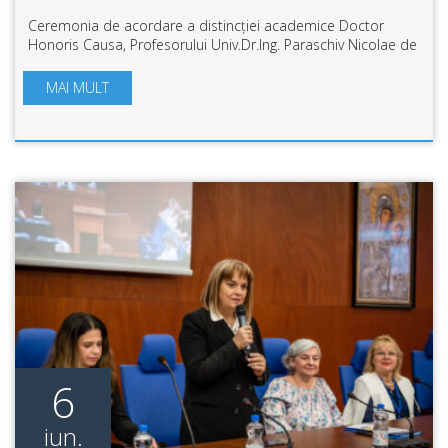
Ceremonia de acordare a distincției academice Doctor
Honoris Causa, Profesorului Univ.Dr.Ing. Paraschiv Nicolae de
la Universitatea Petrol-Gaze din Ploiești a avut loc, miercuri,
21 iunie, în Sala Se...
MAI MULT
6
iun.