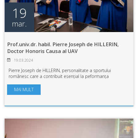
19
mar.
Prof.univ.dr. habil. Pierre Joseph de HILLERIN,
Doctor Honoris Causa al UAV
19.03.2024
Pierre Joseph de HILLERIN, personalitate a sportului
românesc care a contribuit esențial la peformanța
sportivilor români, a devenit Doctor Honoris Causa al
Universității „Aurel Vlaicu” din Arad. C...
MAI MULT