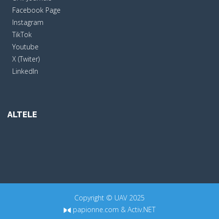
Facebook Page
Instagram
TikTok
Youtube
X (Twiter)
LinkedIn
ALTELE
Copyright © UAV 2025
papionne.com
&
Activ.NET