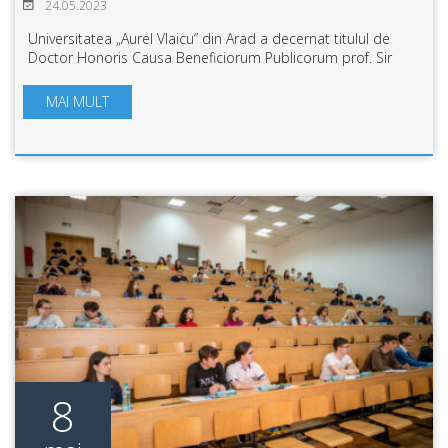
24.05.2023
Universitatea „Aurel Vlaicu” din Arad a decernat titulul de
Doctor Honoris Causa Beneficiorum Publicorum prof. Sir
Andras Niklos de la Pro DEO State University. Membru activ
al Ordinului Suveran al S...
MAI MULT
8