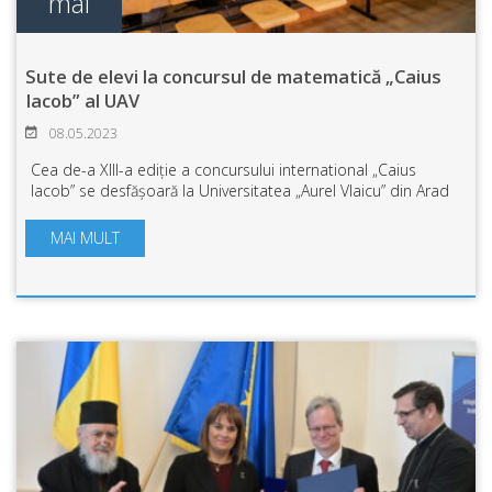
mai
Sute de elevi la concursul de matematică „Caius
Iacob” al UAV
08.05.2023
Cea de-a XIII-a ediție a concursului international „Caius
Iacob” se desfășoară la Universitatea „Aurel Vlaicu” din Arad
în organizarea Facultății de Științe Exacte, cu sprijinul
Inspectoratului Școlar...
MAI MULT