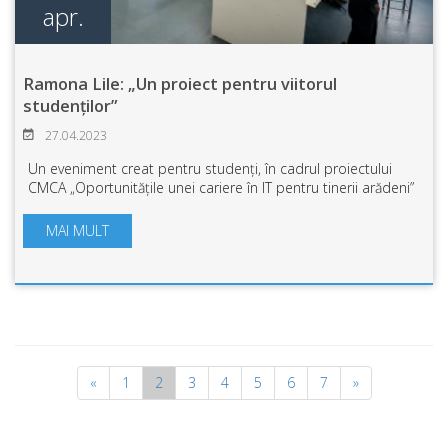
apr.
Ramona Lile: „Un proiect pentru viitorul
studenților”
27.04.2023
Un eveniment creat pentru studenți, în cadrul proiectului
CMCA „Oportunitățile unei cariere în IT pentru tinerii arădeni”
a avut loc la Universitatea „Aurel Vlaicu” din Arad. Două runde
de întâlniri ...
MAI MULT
«
1
2
3
4
5
6
7
»