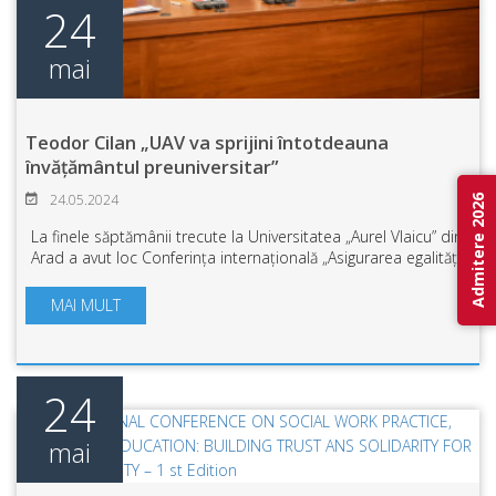
24
mai
Teodor Cilan „UAV va sprijini întotdeauna
învățământul preuniversitar”
24.05.2024
Admitere 2026
La finele săptămânii trecute la Universitatea „Aurel Vlaicu” din
Arad a avut loc Conferința internațională „Asigurarea egalității
de șanse prin management educațional și servicii de
asistență psihoped...
MAI MULT
24
mai