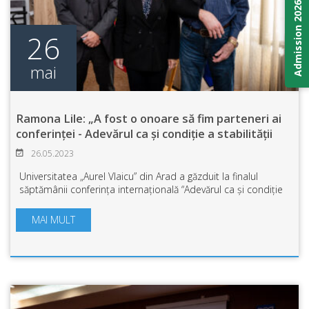
Admission 2026
26
mai
Ramona Lile: „A fost o onoare să fim parteneri ai
conferinței - Adevărul ca și condiție a stabilității
regionale”
26.05.2023
Universitatea „Aurel Vlaicu” din Arad a găzduit la finalul
săptămânii conferința internațională “Adevărul ca și condiție
a stabilității regionale (Truth as a Condition of Regional
Stability), organiza...
MAI MULT