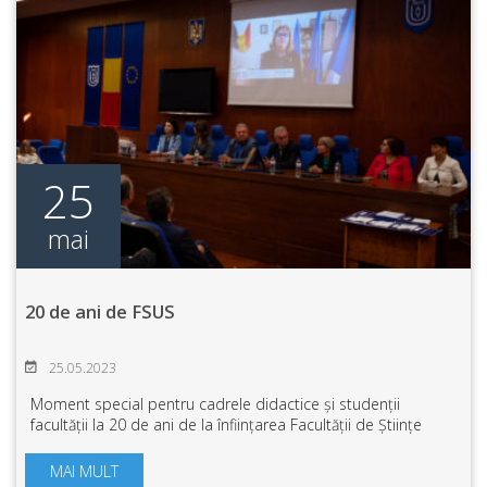
25
mai
20 de ani de FSUS
25.05.2023
Moment special pentru cadrele didactice și studenții
facultății la 20 de ani de la înființarea Facultății de Științe
Umaniste și Sociale. Foști profesori, absolvenți, autorități
locale și județene, pa...
MAI MULT