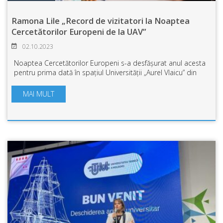
Ramona Lile „Record de vizitatori la Noaptea
Cercetătorilor Europeni de la UAV”
02.10.2023
Noaptea Cercetătorilor Europeni s-a desfășurat anul acesta
pentru prima dată în spațiul Universității „Aurel Vlaicu” din
Arad. Peste 40 de participanți și aproape 4000 de vizitatori
au fost prezenți l...
MAI MULT