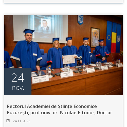
24
nov.
Rectorul Academiei de Științe Economice
București, prof.univ. dr. Nicolae Istudor, Doctor
Honoris Causa al UA
24.11.2023