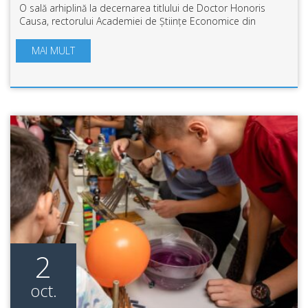
O sală arhiplină la decernarea titlului de Doctor Honoris
Causa, rectorului Academiei de Științe Economice din
București, prof.univ.dr. Nicolae Istudor. Personalitate
marcantă a învățământului superi...
MAI MULT
2
oct.