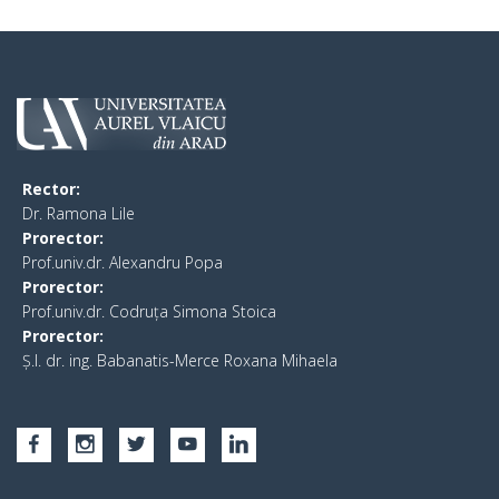
Rector:
​Dr. Ramona Lile
Prorector:
Prof.univ.dr. Alexandru Popa
Prorector:
Prof.univ.dr. Codruța Simona Stoica
Prorector:
Ș.I. dr. ing. Babanatis-Merce Roxana Mihaela