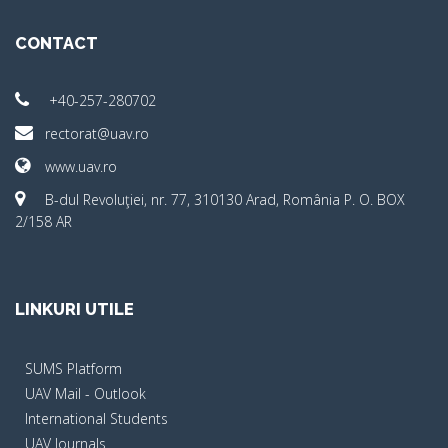
CONTACT
+40-257-280702
rectorat@uav.ro
www.uav.ro
B-dul Revoluţiei, nr. 77, 310130 Arad, România P. O. BOX
2/158 AR
LINKURI UTILE
SUMS Platform
UAV Mail - Outlook
International Students
UAV Journals