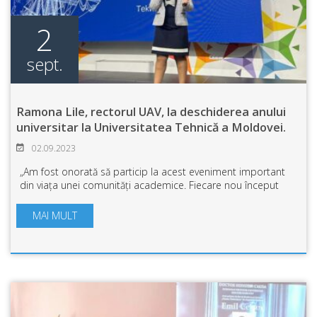
2
sept.
Ramona Lile, rectorul UAV, la deschiderea anului
universitar la Universitatea Tehnică a Moldovei.
02.09.2023
„Am fost onorată să particip la acest eveniment important
din viața unei comunități academice. Fiecare nou început
poartă cu el multe vise, planuri, speranțe. Pentru noi,
Universitatea Tehnică a Moldo...
MAI MULT