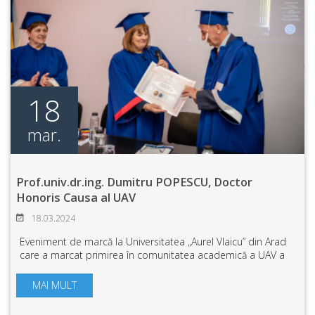
18
mar.
Prof.univ.dr.ing. Dumitru POPESCU, Doctor
Honoris Causa al UAV
18.03.2024
Eveniment de marcă la Universitatea „Aurel Vlaicu” din Arad
care a marcat primirea în comunitatea academică a UAV a
distinsului Prof.univ.dr.ing. Dumitru POPESCU prin acordarea
titlului de DOCTOR HONO...
MAI MULT