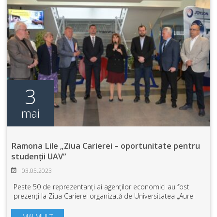
3
mai
Ramona Lile „Ziua Carierei – oportunitate pentru
studenții UAV”
03.05.2023
Peste 50 de reprezentanți ai agenților economici au fost
prezenți la Ziua Carierei organizată de Universitatea „Aurel
Vlaicu” din Arad în parteneriat cu Camera de Comerț,
Industrie și Agricultură Ar...
MAI MULT