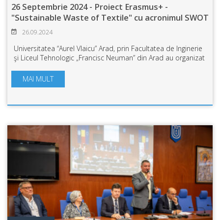
26 Septembrie 2024 - Proiect Erasmus+ -
"Sustainable Waste of Textile" cu acronimul SWOT
26.09.2024
Universitatea “Aurel Vlaicu” Arad, prin Facultatea de Inginerie
şi Liceul Tehnologic „Francisc Neuman” din Arad au organizat
evenimentul de diseminare a rezultatelor proiectului
Erasmus + ”Sustainable...
MAI MULT