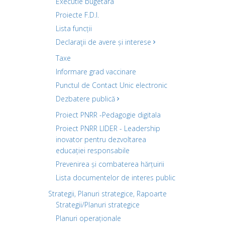
Executie bugetara
Proiecte F.D.I.
Lista funcții
Declaraţii de avere și interese
Taxe
Informare grad vaccinare
Punctul de Contact Unic electronic
Dezbatere publică
Proiect PNRR -Pedagogie digitala
Proiect PNRR LIDER - Leadership
inovator pentru dezvoltarea
educației responsabile
Prevenirea și combaterea hărțuirii
Lista documentelor de interes public
Strategii, Planuri strategice, Rapoarte
Strategii/Planuri strategice
Planuri operaționale