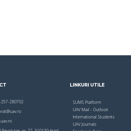
CT
LINKURI UTILE
-257-280702
SUMS Platform
UAV Mail - Outlook
orat@uav.ro
International Students
uav.ro
UAV Journals
 Revoluţiei, nr. 77, 310130 Arad,