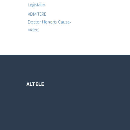
Legislatie
ADMITERE
Doctor Honoris Causa-
Video
ALTELE