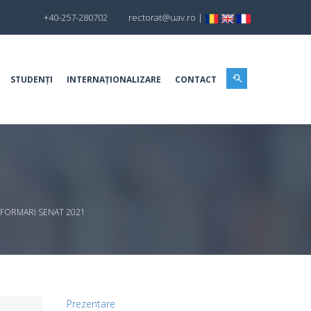
+40-257-280702
rectorat@uav.ro
|
STUDENȚI
INTERNAȚIONALIZARE
CONTACT
NFORMARI SENAT 2021
Prezentare