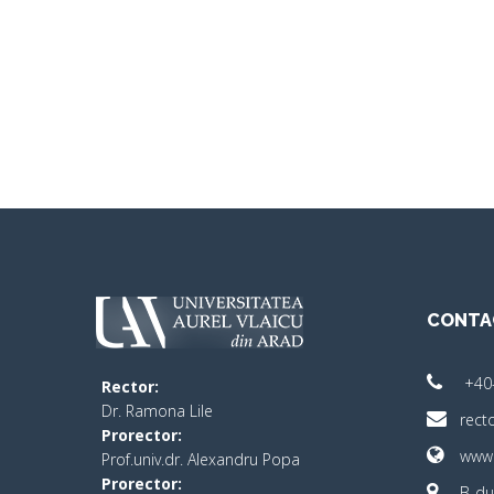
CONTA
+40
Rector:
​Dr. Ramona Lile
rect
Prorector:
www.
Prof.univ.dr. Alexandru Popa
Prorector:
B-dul