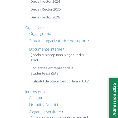
Decizii rector 2024
Decizii Rector 2025
Decizii rector 2026
Organizare
Organigrama
Structuri organizatorice de suport
Documente interne
Școala "Episcop Ioan Mețianu" din
Arad
Societatea Antreprenorială
Studențescă (SAS)
Institutul de Studii Geopolitice al UAV
Admission 2026
Interes public
Anunțuri
Licitatii si Achizitii
Alegeri universitare
Alegeri universitare pentru mandatul