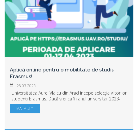
Aplică online pentru o mobilitate de studiu
Erasmus!
28.03.2023
Universitatea Aurel Vlaicu din Arad începe selecția viitorilor
studenți Erasmus. Dacă vrei ca în anul universitar 2023-
2024 să studiezi la o universitate din străinătate, să vezi
MAI MULT
cum e viața de studen...