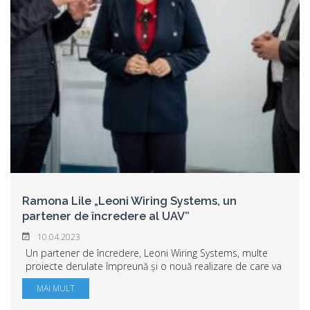
Ramona Lile „Leoni Wiring Systems, un
partener de încredere al UAV”
10.04.2023
Un partener de încredere, Leoni Wiring Systems, multe
proiecte derulate împreună și o nouă realizare de care va
beneficia Facultatea de Inginerie din cadrul Universității
MAI MULT
„Aurel Vlaicu” din Arad: labo...