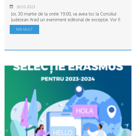
28.03.2023
Joi, 30 martie de la orele 19.00, va avea loc la Consiliul
Județean Arad un eveniment editorial de excepție. Vor fi
lansate două volume din colecția teologi arădeni: „Preotul
MAI MULT
profesor Teodor Botiș (18...