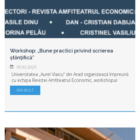
Workshop: „Bune practici privind scrierea
științifică”
05.02.2023
Universitatea „Aurel Vlaicu” din Arad organizează împreună
cu echipa Revistei Amfiteatrul Economic, workshopul
„Bune practici privind scrierea științifică”. Revista este cea
MAI MULT
mai bine cotată revistă di...