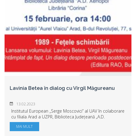
Lavinia Betea în dialog cu Virgil Măgureanu
13.02.2023
Institutul European „Serge Moscovici” al UAV în colaborare
cu filiala Arad a UZPR, Biblioteca Județeană „A.D.
Xenopol”și Librăria Corina vă invită să participați la
MAI MULT
dezbaterea „1989-Fețele schimbării”...