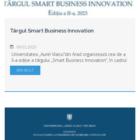
Târgul Smart Business Innovation
09.02.2023
Universitatea „Aurel Vlaicu”din Arad organizează cea de a
II-a ediție a târgului „Smart Business Innovation”, în cadrul
Proiectului cofinanțat din Fondul Social European prin
MAI MULT
Programul Operațional Cap...