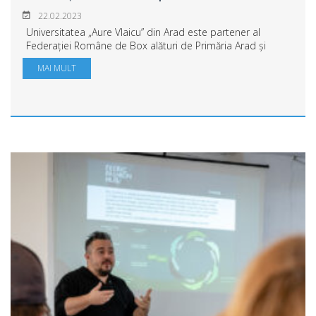
22.02.2023
Universitatea „Aure Vlaicu” din Arad este partener al
Federației Române de Box alături de Primăria Arad și
Consiliul Județean Arad al celui mai mare eveniment
MAI MULT
pugilistic juvenil din România și al doil...