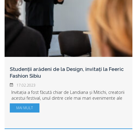
Studenții arădeni de la Design, invitați la Feeric
Fashion Sibiu
17.02.2023
Invitația a fost făcută chiar de Landiana și Mitichi, creatorii
acestui festival, unul dintre cele mai mari evenimente ale
industriei fashion, organizat la Sibiu. Feericul este una
MAI MULT
dintre cele mai cun...