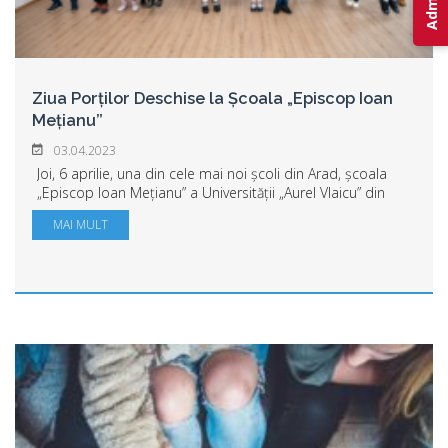
Ziua Porților Deschise la Școala „Episcop Ioan
Mețianu”
03.04.2023
Joi, 6 aprilie, una din cele mai noi școli din Arad, școala
„Episcop Ioan Mețianu” a Universității „Aurel Vlaicu” din
Arad își deschide porțile pentru cei care vor să-și înscrie,
MAI MULT
anul acesta, copilul ...