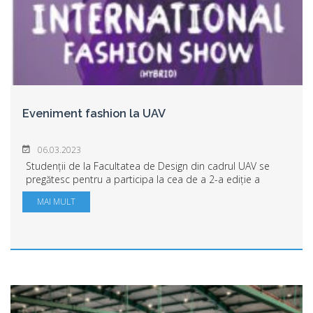
Eveniment fashion la UAV
06.03.2023
Studenții de la Facultatea de Design din cadrul UAV se
pregătesc pentru a participa la cea de a 2-a ediție a
concursului internațional de design vestimentar dedicat
MAI MULT
studenților și tinerilor creatori, ...