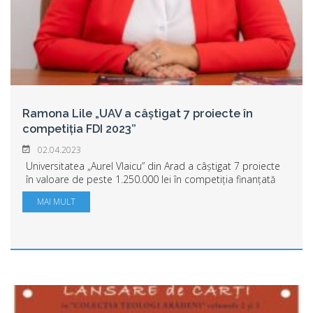
Ramona Lile „UAV a câștigat 7 proiecte în
competiția FDI 2023”
02.04.2023
Universitatea „Aurel Vlaicu” din Arad a câștigat 7 proiecte
în valoare de peste 1.250.000 lei în competiția finanțată
de Fondul de Dezvoltare Instituțională. Evaluarea și
MAI MULT
selecția proiectelor a fost c...