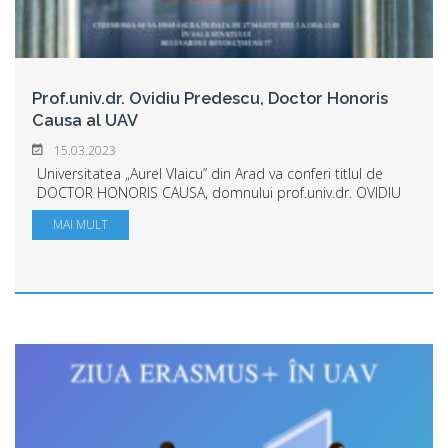
Prof.univ.dr. Ovidiu Predescu, Doctor Honoris
Causa al UAV
15.03.2023
Universitatea „Aurel Vlaicu” din Arad va conferi titlul de
DOCTOR HONORIS CAUSA, domnului prof.univ.dr. OVIDIU
PREDESCU, teoretician și practician de marcă al Dreptului
MAI MULT
în România. Ceremonia de decer...