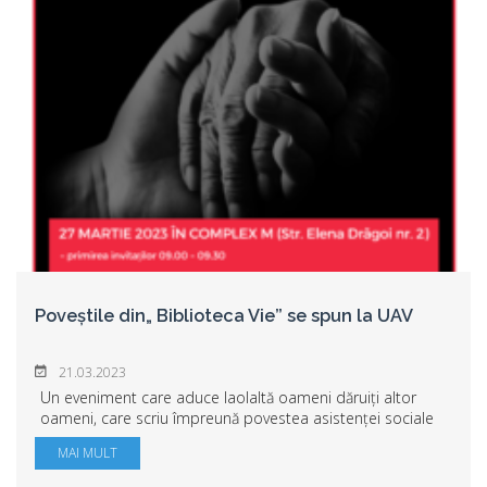
Poveștile din„ Biblioteca Vie” se spun la UAV
21.03.2023
Un eveniment care aduce laolaltă oameni dăruiți altor
oameni, care scriu împreună povestea asistenței sociale
se va derula la Arad, la Universitatea „Aurel Vlaicu” din
MAI MULT
Arad, în organizarea Asociației ...