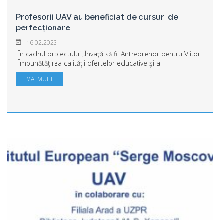
Profesorii UAV au beneficiat de cursuri de
perfecționare
16.02.2023
În cadrul proiectului „Învaţă să fii Antreprenor pentru Viitor!
Îmbunătăţirea calităţii ofertelor educative şi a
competentelor cadrelor didactice în domeniul
MAI MULT
antreprenoriatului în vederea creşterii ac...