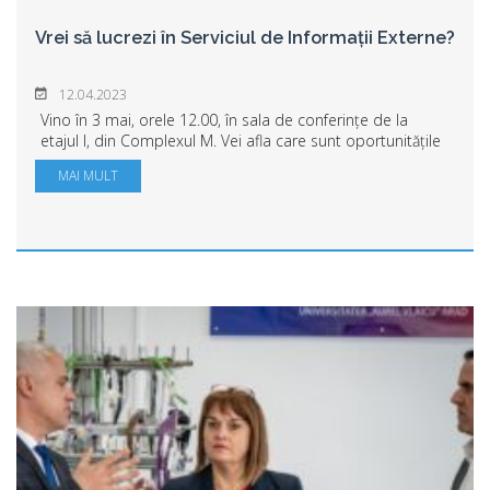
Vrei să lucrezi în Serviciul de Informații Externe?
12.04.2023
Vino în 3 mai, orele 12.00, în sala de conferințe de la
etajul I, din Complexul M. Vei afla care sunt oportunitățile
de carieră pentru studenții UAV și ce trebuie să faci ca să
MAI MULT
aplici pentru un job î...