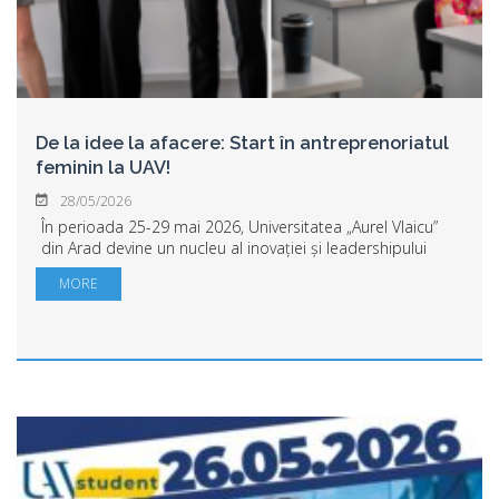
De la idee la afacere: Start în antreprenoriatul
feminin la UAV!
28/05/2026
În perioada 25-29 mai 2026, Universitatea „Aurel Vlaicu”
din Arad devine un nucleu al inovației și leadershipului
feminin. Găzduim workshopul intensiv „De la idee la
MORE
afacere”, un program dedicat trans...