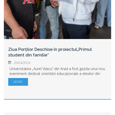
Ziua Porților Deschise în proiectul„Primul
student din familie”
29/04/2026
Universitatea „Aurel Vlaicu” din Arad a fost gazda unui nou
eveniment dedicat orientării educaționale a elevilor din
învățământul preuniversitar, organizat în cadrul proiectului
MORE
„Primul student din fa...