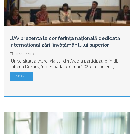
UAV prezentă la conferința națională dedicată
internaționalizării învățământului superior
07/05/2026
Universitatea „Aurel Vlaicu” din Arad a participat, prin dl.
Tiberiu Dekany, în perioada 5–6 mai 2026, la conferința
„Internaționalizarea învățământului superior în România:
MORE
către o mobilitate echilib...