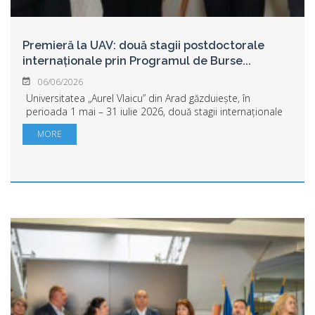
Premieră la UAV: două stagii postdoctorale
internaționale prin Programul de Burse
...
06/06/2026
Universitatea „Aurel Vlaicu” din Arad găzduiește, în
perioada 1 mai – 31 iulie 2026, două stagii internaționale
de cercetare postdoctorală finanțate prin Programul de
MORE
Burse Doctorale și Postdoctorale ...