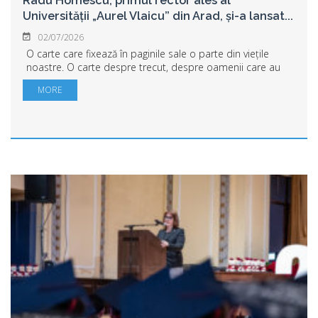
Radu Homescu, primul rector ales al
Universității „Aurel Vlaicu” din Arad, și-a lansat
...
02/07/2026
O carte care fixează în paginile sale o parte din viețile
noastre. O carte despre trecut, despre oamenii care au
fost și despre cei care sunt încă printre noi, oameni care,
MORE
într-un fel sau altul, au c...