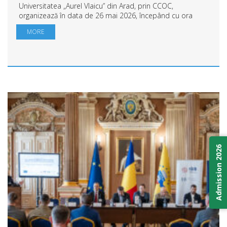
Universitatea „Aurel Vlaicu” din Arad, prin CCOC,
organizează în data de 26 mai 2026, începând cu ora
09:00, la Complex M Micălaca (str. Elena Drăgoi nr. 2-4),
MORE
Bursa Locurilor de Muncă pentru Studenți...
Admission 2026