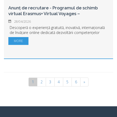
Anunț de recrutare - Programul de schimb
virtual Erasmus+ Virtual Voyages –
28/04/2026
Descoperă o experiență gratuită, inovativă, internațională
de învățare online dedicată dezvoltării competențelor
viitorului participând la proiectul Erasmus+ prin schimb
MORE
virtual: „Acquiring Transver...
1
2
3
4
5
6
»