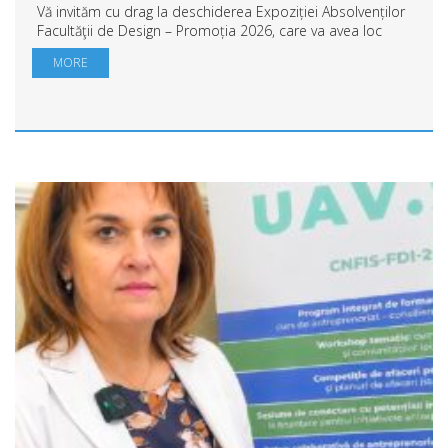
Vă invităm cu drag la deschiderea Expoziției Absolvenților
Facultăţii de Design – Promoția 2026, care va avea loc
marți, 21 iulie, la ora 16:00. Veniți să descoperiți
MORE
proiectele și creațiile noii gen...