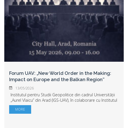
Forum UAV: „New World Order in the Making:
Impact on Europe and the Balkan Region”
13/05/2026
Institutul pentru Studii Geopolitice din cadrul Universității
„Aurel Vlaicu” din Arad (IGS-UAV), în colaborare cu Institutul
European de Cercetare pentru Studii Strategice (ERISS)
MORE
din Ljubljana, organ...