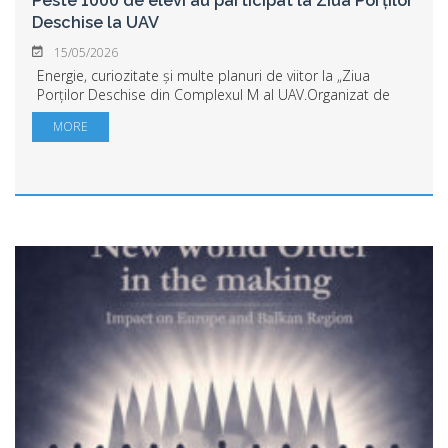
Peste 1000 de elevi au participat la Ziua Porților
Deschise la UAV
15/05/2026
Energie, curiozitate și multe planuri de viitor la „Ziua
Porților Deschise din Complexul M al UAV.Organizat de
Universitatea „Aurel Vlaicu” din Arad, evenimentul a reunit
MORE
profesori, studenți și viitor...