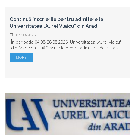
Continuă înscrierile pentru admitere la
Universitatea „Aurel Vlaicu" din Arad
04/08/2026
În perioada 04.08-28.08.2026, Universitatea „Aurel Vlaicu"
din Arad continuă înscrierile pentru admitere. Acestea au
loc în sala 10 parter din clădirea Rectoratului, Arad,
MORE
Bulevardul Revoluției, nr. 7...