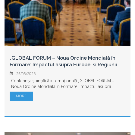
„GLOBAL FORUM – Noua Ordine Mondială în
Formare: Impactul asupra Europei și Regiunii
...
25/05/2026
Conferința științifică internațională „GLOBAL FORUM –
Noua Ordine Mondială în Formare: Impactul asupra
Europei și Regiunii Balcanice” s-a desfășurat în Sala
MORE
Ferdinand a Primăriei Municipiului Arad, re...