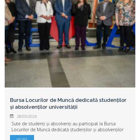
Bursa Locurilor de Muncă dedicată studenților
și absolvenților universității
28/05/2026
Sute de studenți și absolvenți au participat la Bursa
Locurilor de Muncă dedicată studenților și absolvenților
universității,organizată în Complex M – Micălaca.Peste 20
MORE