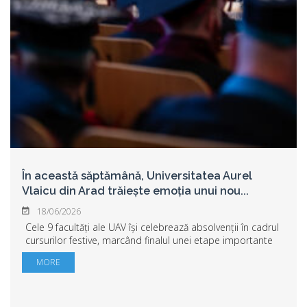
În această săptămână, Universitatea Aurel
Vlaicu din Arad trăiește emoția unui nou
...
18/06/2026
Cele 9 facultăți ale UAV își celebrează absolvenții în cadrul
cursurilor festive, marcând finalul unei etape importante
și începutul unui nou drum. Felicitări tuturor absolvenților
MORE
Promoției 2026! Vă...