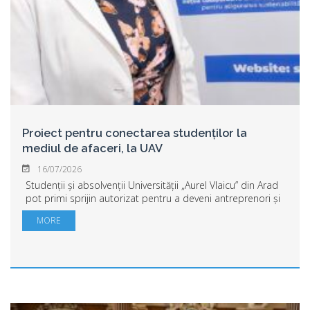
Proiect pentru conectarea studenților la
mediul de afaceri, la UAV
16/07/2026
Studenții și absolvenții Universității „Aurel Vlaicu” din Arad
pot primi sprijin autorizat pentru a deveni antreprenori și
a dezvolta afaceri de succes. Universitatea de stat
MORE
arădeană a câștigat un pr...