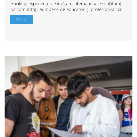
Facilitați experiențe de învățare internaționale și alăturați-
vă comunității europene de educatori și profesioniști din
domeniul tineretului. Căutăm profesori universitari,
MORE
formatori, lucrători de ...