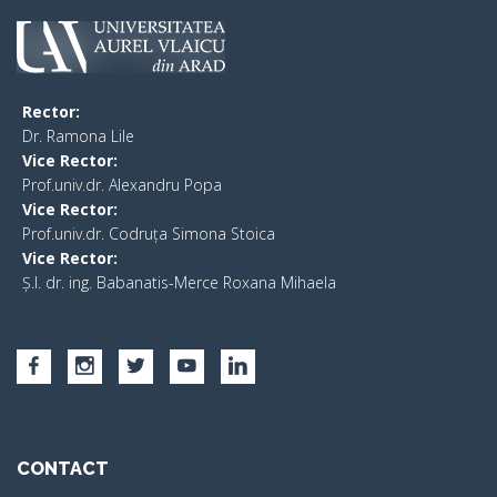
Rector:
​Dr. Ramona Lile
Vice Rector:
Prof.univ.dr. Alexandru Popa
Vice Rector
:
Prof.univ.dr. Codruța Simona Stoica
Vice Rector
:
Ș.I. dr. ing. Babanatis-Merce Roxana Mihaela
CONTACT