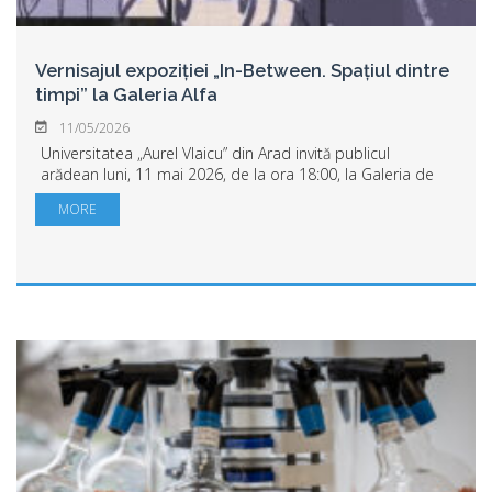
Vernisajul expoziției „In-Between. Spațiul dintre
timpi” la Galeria Alfa
11/05/2026
Universitatea „Aurel Vlaicu” din Arad invită publicul
arădean luni, 11 mai 2026, de la ora 18:00, la Galeria de
Artă ALFA (Bulevardul Revoluției nr. 90), la vernisajul
MORE
expoziției „In-Between. Spațiul ...