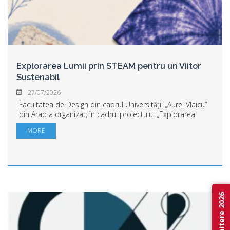
Explorarea Lumii prin STEAM pentru un Viitor
Sustenabil
27/07/2026
Facultatea de Design din cadrul Universității „Aurel Vlaicu”
din Arad a organizat, în cadrul proiectului „Explorarea
Lumii prin STEAM pentru un Viitor Sustenabil”, două
MORE
ateliere experimentale dedicate...
Admitere 2026