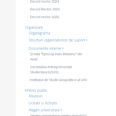
Decizii rector 2024
Decizii Rector 2025
Decizii rector 2026
Organizare
Organigrama
Structuri organizatorice de suport
Documente interne
Școala "Episcop Ioan Mețianu" din
Arad
Societatea Antreprenorială
Studențescă (SAS)
Institutul de Studii Geopolitice al UAV
Interes public
Anunțuri
Licitatii si Achizitii
Alegeri universitare
Alegeri universitare pentru mandatul