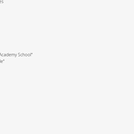
es
 "Academy School"
le"