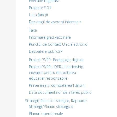
Executie bugetara
Proiecte F.D.I.
Lista funcții
Declaraţii de avere și interese
Taxe
Informare grad vaccinare
Punctul de Contact Unic electronic
Dezbatere publică
Proiect PNRR -Pedagogie digitala
Proiect PNRR LIDER - Leadership
inovator pentru dezvoltarea
educației responsabile
Prevenirea și combaterea hărțuirii
Lista documentelor de interes public
Strategii, Planuri strategice, Rapoarte
Strategii/Planuri strategice
Planuri operaționale