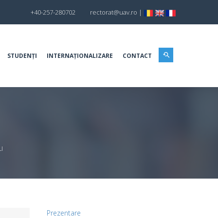
+40-257-280702
rectorat@uav.ro
|
STUDENȚI
INTERNAȚIONALIZARE
CONTACT
I
Prezentare