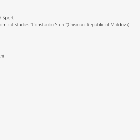
d Sport
nomical Studies ”Constantin Stere”(Chișinau, Republic of Moldova)
chi
a