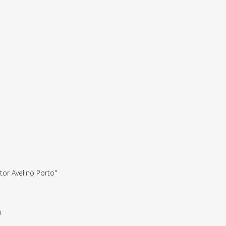
or Avelino Porto"
u