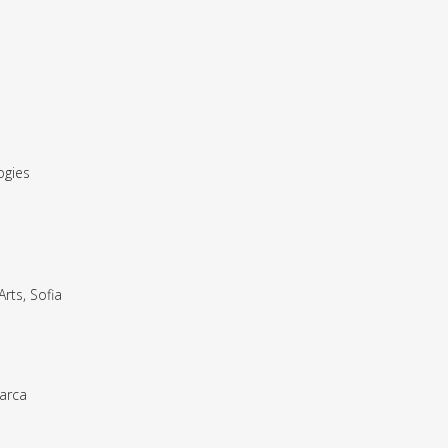
ogies
rts, Sofia
arca