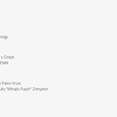
ology
 si Drept
SENIN
o Palov Vrsac
ulty "Mihajlo Pupin" Zrenjanin