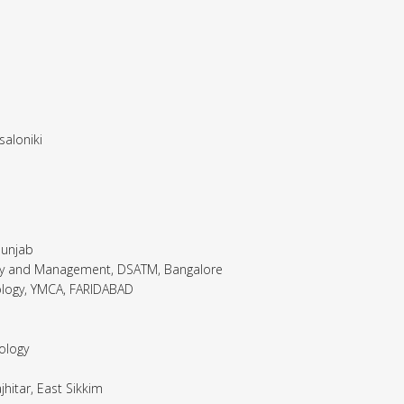
saloniki
Punjab
y and Management, DSATM, Bangalore
nology, YMCA, FARIDABAD
ology
jhitar, East Sikkim