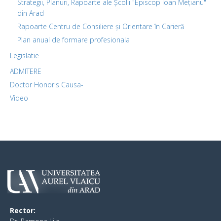
Strategii, Planuri, Rapoarte ale Școlii "Episcop Ioan Mețianu"
din Arad
Rapoarte Centru de Consiliere și Orientare în Carieră
Plan anual de formare profesionala
Legislatie
ADMITERE
Doctor Honoris Causa-
Video
Rector: