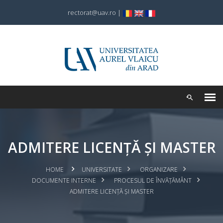
rectorat@uav.ro
|
ADMITERE LICENȚĂ ȘI MASTER
HOME
UNIVERSITATE
ORGANIZARE
DOCUMENTE INTERNE
PROCESUL DE ÎNVĂȚĂMÂNT
ADMITERE LICENȚĂ ȘI MASTER