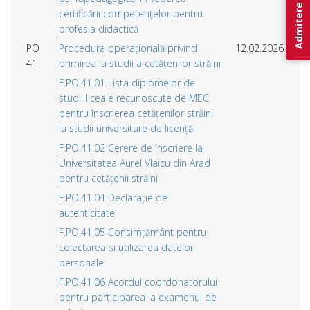
Admitere 2026
certificării competenţelor pentru
profesia didactică
PO
Procedura operațională privind
12.02.2026
41
primirea la studii a cetățenilor străini
F.PO.41.01 Lista diplomelor de
studii liceale recunoscute de MEC
pentru înscrierea cetățenilor străini
la studii universitare de licență
F.PO.41.02 Cerere de înscriere la
Universitatea Aurel Vlaicu din Arad
pentru cetățenii străini
F.PO.41.04 Declarație de
autenticitate
F.PO.41.05 Consimțământ pentru
colectarea și utilizarea datelor
personale
F.PO.41.06 Acordul coordonatorului
pentru participarea la examenul de