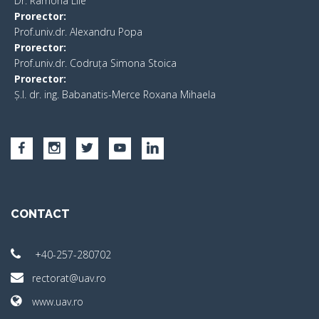
​Dr. Ramona Lile
Prorector:
Prof.univ.dr. Alexandru Popa
Prorector:
Prof.univ.dr. Codruța Simona Stoica
Prorector:
Ș.I. dr. ing. Babanatis-Merce Roxana Mihaela
CONTACT
+40-257-280702
rectorat@uav.ro
www.uav.ro