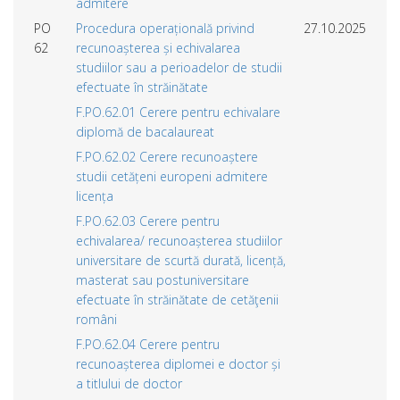
admitere
PO
Procedura operațională privind
27.10.2025
62
recunoașterea și echivalarea
studiilor sau a perioadelor de studii
efectuate în străinătate
F.PO.62.01 Cerere pentru echivalare
diplomă de bacalaureat
F.PO.62.02 Cerere recunoaștere
studii cetățeni europeni admitere
licența
F.PO.62.03 Cerere pentru
echivalarea/ recunoașterea studiilor
universitare de scurtă durată, licență,
masterat sau postuniversitare
efectuate în străinătate de cetăţenii
români
F.PO.62.04 Cerere pentru
recunoașterea diplomei e doctor și
a titlului de doctor