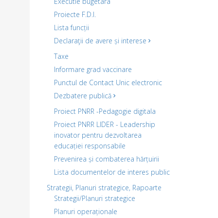
Executie bugetara
Proiecte F.D.I.
Lista funcții
Declaraţii de avere și interese
Taxe
Informare grad vaccinare
Punctul de Contact Unic electronic
Dezbatere publică
Proiect PNRR -Pedagogie digitala
Proiect PNRR LIDER - Leadership
inovator pentru dezvoltarea
educației responsabile
Prevenirea și combaterea hărțuirii
Lista documentelor de interes public
Strategii, Planuri strategice, Rapoarte
Strategii/Planuri strategice
Planuri operaționale