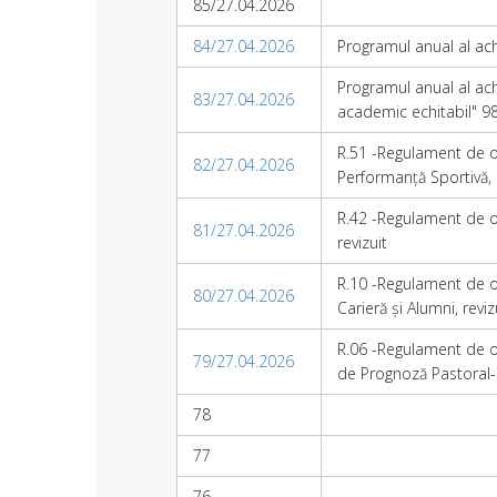
85/27.04.2026
84/27.04.2026
Programul anual al achi
Programul anual al achi
83/27.04.2026
academic echitabil" 
R.51 -Regulament de or
82/27.04.2026
Performanță Sportivă, 
R.42 -Regulament de org
81/27.04.2026
revizuit
R.10 -Regulament de or
80/27.04.2026
Carieră și Alumni, reviz
R.06 -Regulament de or
79/27.04.2026
de Prognoză Pastoral-M
78
77
76