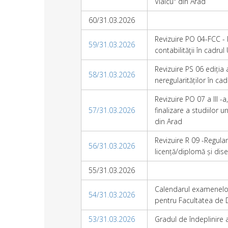
Vlaicu" din Arad
60/31.03.2026
Revizuire PO 04-FCC -
59/31.03.2026
contabilităţii în cadrul 
Revizuire PS 06 ediția
58/31.03.2026
neregularităților în cad
Revizuire PO 07 a III -
57/31.03.2026
finalizare a studiilor u
din Arad
Revizuire R 09 -Regul
56/31.03.2026
licență/diplomă și diser
55/31.03.2026
Calendarul examenelor d
54/31.03.2026
pentru Facultatea de 
53/31.03.2026
Gradul de îndeplinire 