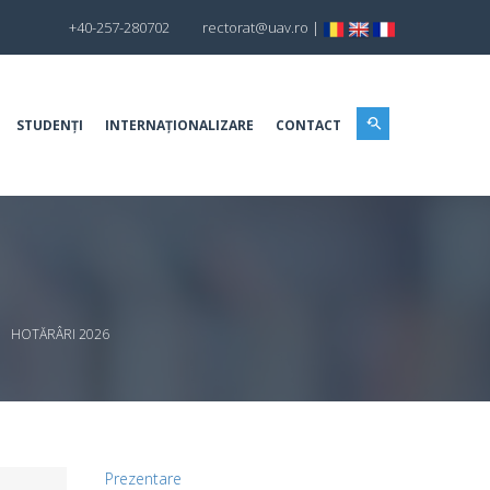
+40-257-280702
rectorat@uav.ro
|
STUDENȚI
INTERNAȚIONALIZARE
CONTACT
HOTĂRÂRI 2026
Prezentare