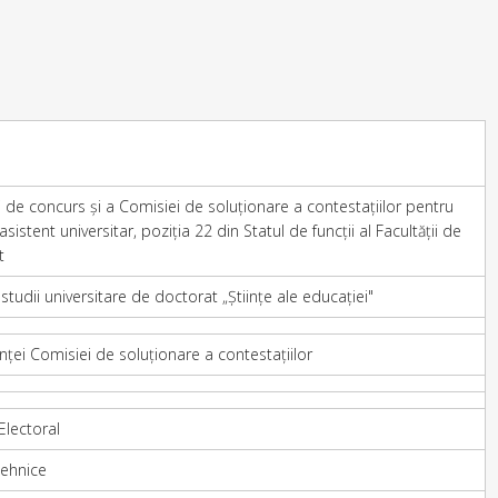
e concurs și a Comisiei de soluționare a contestațiilor pentru
istent universitar, poziția 22 din Statul de funcții al Facultății de
t
studii universitare de doctorat „Științe ale educației"
ei Comisiei de soluționare a contestațiilor
lectoral
tehnice