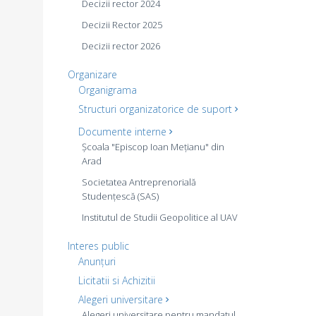
Decizii rector 2024
Decizii Rector 2025
Decizii rector 2026
Organizare
Organigrama
Structuri organizatorice de suport
Documente interne
Școala "Episcop Ioan Mețianu" din
Arad
Societatea Antreprenorială
Studențescă (SAS)
Institutul de Studii Geopolitice al UAV
Interes public
Anunțuri
Licitatii si Achizitii
Alegeri universitare
Alegeri universitare pentru mandatul