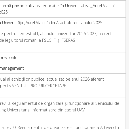
ternă privind calitatea educației în Universitatea ,„Aurel Vlaicu"
 2025
 Universității „Aurel Vlaicu" din Arad, aferent anului 2025
e pentru semestrul I, al anului universitar 2026-2027, aferent
de legiuitorul român la FSUS, FI și FSEPAS
rectorilor
e management
l al achizițiilor publice, actualizat pe anul 2026 aferent
ectiv VENITURI PROPRII-CERCETARE
rev. 0, Regulamentul de organizare și funcționare al Serviciului de
ng Universitar și Informatizare din cadrul UAV
-a, rev. 0, Regulamentul de organizare și funcționare a Arhivei din