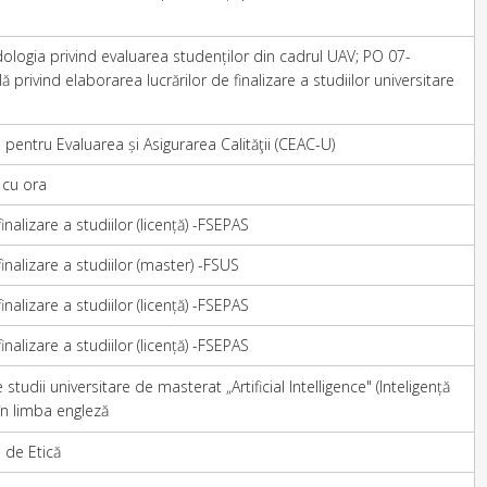
ologia privind evaluarea studenților din cadrul UAV; PO 07-
privind elaborarea lucrărilor de finalizare a studiilor universitare
entru Evaluarea și Asigurarea Calităţii (CEAC-U)
 cu ora
alizare a studiilor (licență) -FSEPAS
nalizare a studiilor (master) -FSUS
alizare a studiilor (licență) -FSEPAS
alizare a studiilor (licență) -FSEPAS
tudii universitare de masterat „Artificial Intelligence" (Inteligență
 în limba engleză
de Etică