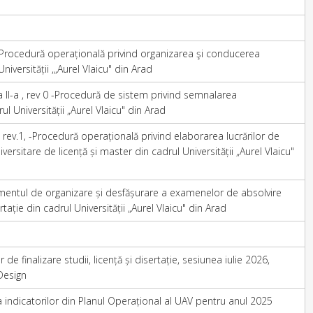
 Procedură operațională privind organizarea şi conducerea
Universității ,„Aurel Vlaicu" din Arad
 a II-a , rev 0 -Procedură de sistem privind semnalarea
rul Universității „Aurel Vlaicu" din Arad
a, rev.1, -Procedură operațională privind elaborarea lucrărilor de
niversitare de licență și master din cadrul Universității „Aurel Vlaicu"
amentul de organizare și desfășurare a examenelor de absolvire
tație din cadrul Universității „Aurel Vlaicu" din Arad
e finalizare studii, licență și disertație, sesiunea iulie 2026,
Design
a indicatorilor din Planul Operațional al UAV pentru anul 2025