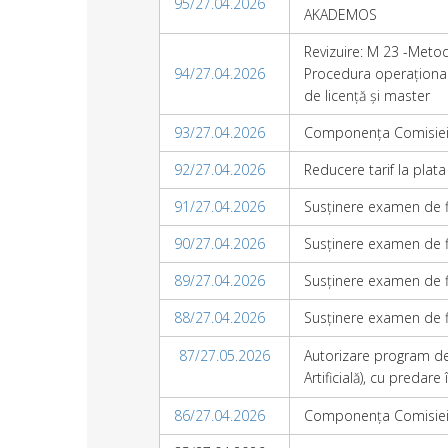
95/27.04.2026
AKADEMOS
Revizuire: M 23 -Metod
94/27.04.2026
Procedura operațională 
de licență și master
93/27.04.2026
Componența Comisiei p
92/27.04.2026
Reducere tarif la plata
91/27.04.2026
Susținere examen de fin
90/27.04.2026
Susținere examen de fi
89/27.04.2026
Susținere examen de fin
88/27.04.2026
Susținere examen de fin
87/27.05.2026
Autorizare program de s
Artificială), cu predare
86/27.04.2026
Componența Comisiei 