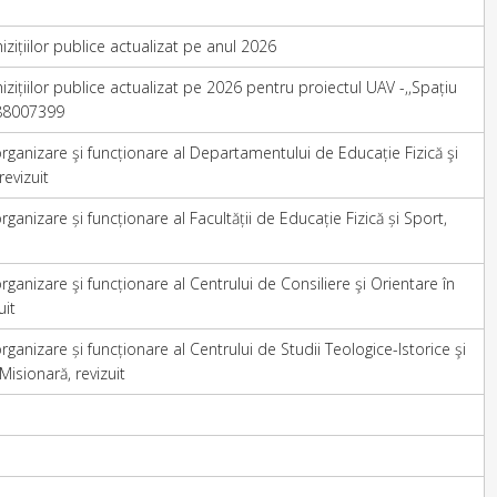
zițiilor publice actualizat pe anul 2026
zițiilor publice actualizat pe 2026 pentru proiectul UAV -,,Spațiu
988007399
ganizare şi funcționare al Departamentului de Educație Fizică şi
revizuit
anizare și funcționare al Facultății de Educație Fizică și Sport,
ganizare şi funcționare al Centrului de Consiliere şi Orientare în
uit
ganizare și funcționare al Centrului de Studii Teologice-Istorice şi
isionară, revizuit