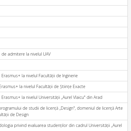
de admitere la nivelul UAV
asmus+ la nivelul Facultății de Inginerie
smus+ la nivelul Facultății de Științe Exacte
asmus+ la nivelul Universității „Aurel Vlaicu" din Arad
 programului de studii de licență „Design", domeniul de licență Arte
ultății de Design
ogia privind evaluarea studenților din cadrul Universității „Aurel