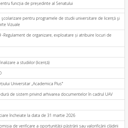
pentru funcția de președinte al Senatului
 şcolarizare pentru programele de studii universitare de licență şi
rte Vizuale
 -Regulament de organizare, exploatare și atribuire locuri de
alizare a studiilor (licență)
D
ului Universitar „Academica Plus"
cedură de sistem privind arhivarea documentelor în cadrul UAV
nciare încheiate la data de 31 martie 2026
sia de verificare a oportunității păstrării sau valorificării clădirii