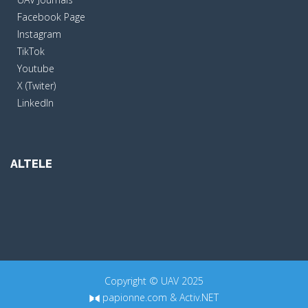
Facebook Page
Instagram
TikTok
Youtube
X (Twiter)
LinkedIn
ALTELE
Copyright © UAV 2025
papionne.com
&
Activ.NET