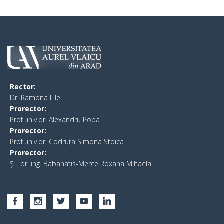
Rector:
​Dr. Ramona Lile
Prorector:
Prof.univ.dr. Alexandru Popa
Prorector:
Prof.univ.dr. Codruța Simona Stoica
Prorector:
Ș.I. dr. ing. Babanatis-Merce Roxana Mihaela