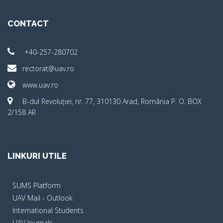
CONTACT
+40-257-280702
rectorat@uav.ro
www.uav.ro
B-dul Revoluţiei, nr. 77, 310130 Arad, România P. O. BOX
2/158 AR
LINKURI UTILE
SUMS Platform
UAV Mail - Outlook
International Students
UAV Journals