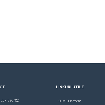
CT
LINKURI UTILE
-257-280702
SUMS Platform