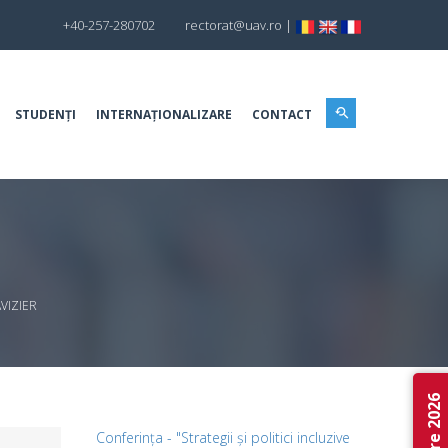
+40-257-280702
rectorat@uav.ro
|
STUDENȚI
INTERNAȚIONALIZARE
CONTACT
AVIZIER
Conferința - "Strategii și politici incluzive