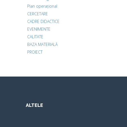
Plan operațional
CERCETARE
CADRE DIDACTICE
EVENIMENTE
CALITATE
BAZA MATERIALĂ
PROIECT
ALTELE