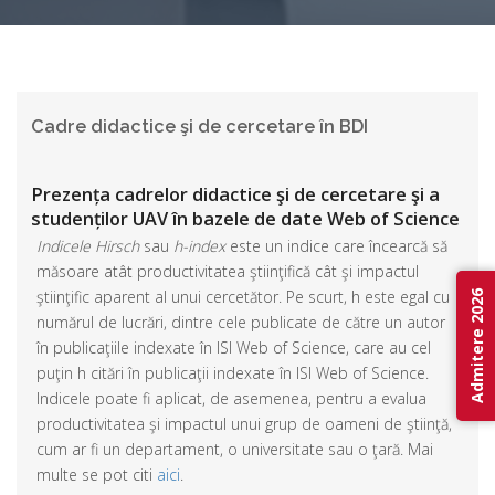
Cadre didactice şi de cercetare în BDI
Prezența cadrelor didactice şi de cercetare şi a
studenților UAV în bazele de date Web of Science
- Clarivate Analytics
Indicele Hirsch
sau
h-index
este un indice care încearcă să
măsoare atât productivitatea ştiinţifică cât şi impactul
ştiinţific aparent al unui cercetător. Pe scurt, h este egal cu
Admitere 2026
numărul de lucrări, dintre cele publicate de către un autor
în publicaţiile indexate în ISI Web of Science, care au cel
puţin h citări în publicaţii indexate în ISI Web of Science.
Indicele poate fi aplicat, de asemenea, pentru a evalua
productivitatea şi impactul unui grup de oameni de ştiinţă,
cum ar fi un departament, o universitate sau o ţară. Mai
multe se pot citi
aici
.