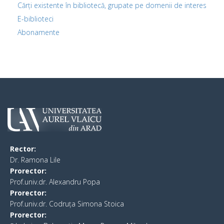
Cărți existente în bibliotecă, grupate pe domenii de interes
E-biblioteci
Abonamente
Rector:
​Dr. Ramona Lile
Prorector:
Prof.univ.dr. Alexandru Popa
Prorector:
Prof.univ.dr. Codruța Simona Stoica
Prorector: