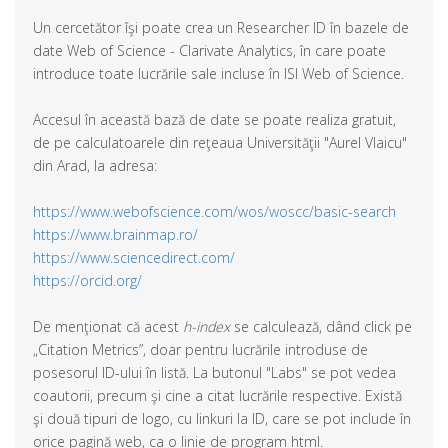
Un cercetător îşi poate crea un Researcher ID în bazele de
date Web of Science - Clarivate Analytics, în care poate
introduce toate lucrările sale incluse în ISI Web of Science.
Accesul în această bază de date se poate realiza gratuit,
de pe calculatoarele din reţeaua Universităţii "Aurel Vlaicu"
din Arad, la adresa:
https://www.webofscience.com/wos/woscc/basic-search
https://www.brainmap.ro/
https://www.sciencedirect.com/
https://orcid.org/
De menţionat că acest
h-index
se calculează, dând click pe
„Citation Metrics”, doar pentru lucrările introduse de
posesorul ID-ului în listă. La butonul "Labs" se pot vedea
coautorii, precum şi cine a citat lucrările respective. Există
şi două tipuri de logo, cu linkuri la ID, care se pot include în
orice pagină web, ca o linie de program html.