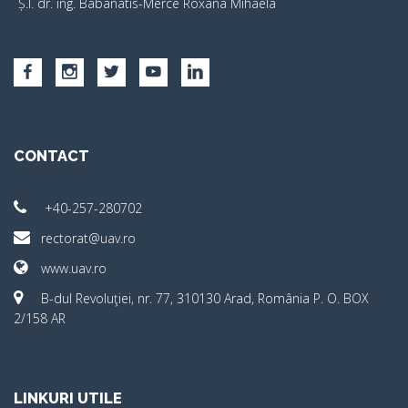
Ș.I. dr. ing. Babanatis-Merce Roxana Mihaela
CONTACT
+40-257-280702
rectorat@uav.ro
www.uav.ro
B-dul Revoluţiei, nr. 77, 310130 Arad, România P. O. BOX
2/158 AR
LINKURI UTILE