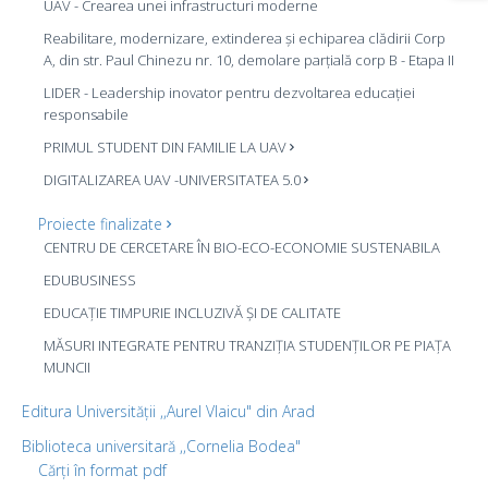
UAV - Crearea unei infrastructuri moderne
Reabilitare, modernizare, extinderea și echiparea clădirii Corp
A, din str. Paul Chinezu nr. 10, demolare parțială corp B - Etapa II
LIDER - Leadership inovator pentru dezvoltarea educației
responsabile
PRIMUL STUDENT DIN FAMILIE LA UAV
DIGITALIZAREA UAV -UNIVERSITATEA 5.0
Proiecte finalizate
CENTRU DE CERCETARE ÎN BIO-ECO-ECONOMIE SUSTENABILA
EDUBUSINESS
EDUCAȚIE TIMPURIE INCLUZIVĂ ȘI DE CALITATE
MĂSURI INTEGRATE PENTRU TRANZIȚIA STUDENȚILOR PE PIAȚA
MUNCII
Editura Universității ,,Aurel Vlaicu" din Arad
Biblioteca universitară ,,Cornelia Bodea"
Cărți în format pdf