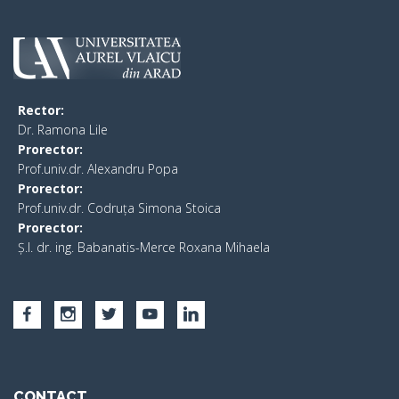
Rector:
​Dr. Ramona Lile
Prorector:
Prof.univ.dr. Alexandru Popa
Prorector:
Prof.univ.dr. Codruța Simona Stoica
Prorector:
Ș.I. dr. ing. Babanatis-Merce Roxana Mihaela
CONTACT