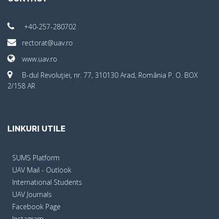
+40-257-280702
rectorat@uav.ro
www.uav.ro
B-dul Revoluţiei, nr. 77, 310130 Arad, România P. O. BOX
2/158 AR
LINKURI UTILE
SUMS Platform
UAV Mail - Outlook
International Students
UAV Journals
Facebook Page
Instagram