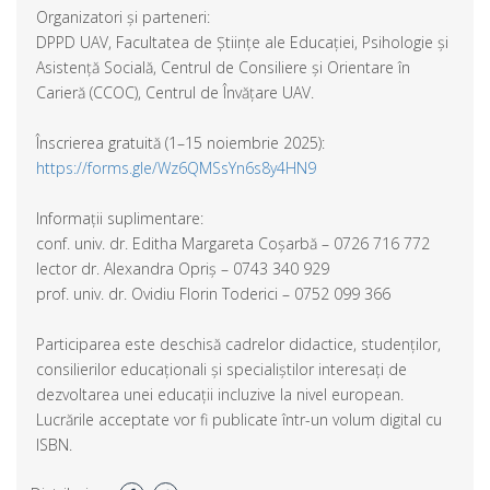
Organizatori și parteneri:
DPPD UAV, Facultatea de Științe ale Educației, Psihologie și
Asistență Socială, Centrul de Consiliere și Orientare în
Carieră (CCOC), Centrul de Învățare UAV.
Înscrierea gratuită (1–15 noiembrie 2025):
https://forms.gle/Wz6QMSsYn6s8y4HN9
Informații suplimentare:
conf. univ. dr. Editha Margareta Coșarbă – 0726 716 772
lector dr. Alexandra Opriș – 0743 340 929
prof. univ. dr. Ovidiu Florin Toderici – 0752 099 366
Participarea este deschisă cadrelor didactice, studenților,
consilierilor educaționali și specialiștilor interesați de
dezvoltarea unei educații incluzive la nivel european.
Lucrările acceptate vor fi publicate într-un volum digital cu
ISBN.