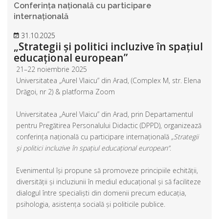
Conferința națională cu participare
internațională
31.10.2025
„Strategii și politici incluzive în spațiul
educațional european”
21–22 noiembrie 2025
Universitatea „Aurel Vlaicu” din Arad, (Complex M, str. Elena
Drăgoi, nr 2) & platforma Zoom
Universitatea „Aurel Vlaicu” din Arad, prin Departamentul
pentru Pregătirea Personalului Didactic (DPPD), organizează
conferința națională cu participare internațională
„Strategii
și politici incluzive în spațiul educațional european”
.
Evenimentul își propune să promoveze principiile echității,
diversității și incluziunii în mediul educațional și să faciliteze
dialogul între specialiști din domenii precum educația,
psihologia, asistența socială și politicile publice.