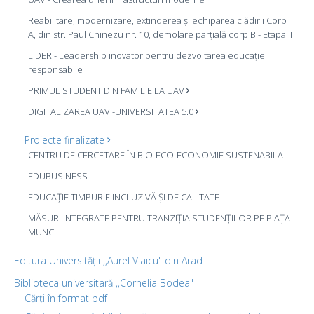
Reabilitare, modernizare, extinderea și echiparea clădirii Corp
A, din str. Paul Chinezu nr. 10, demolare parțială corp B - Etapa II
LIDER - Leadership inovator pentru dezvoltarea educației
responsabile
PRIMUL STUDENT DIN FAMILIE LA UAV
DIGITALIZAREA UAV -UNIVERSITATEA 5.0
Proiecte finalizate
CENTRU DE CERCETARE ÎN BIO-ECO-ECONOMIE SUSTENABILA
EDUBUSINESS
EDUCAȚIE TIMPURIE INCLUZIVĂ ȘI DE CALITATE
MĂSURI INTEGRATE PENTRU TRANZIȚIA STUDENȚILOR PE PIAȚA
MUNCII
Editura Universității ,,Aurel Vlaicu" din Arad
Biblioteca universitară ,,Cornelia Bodea"
Cărți în format pdf