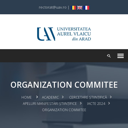
rectorat@uav.ro
|
ORGANIZATION COMMITEE
HOME
ACADEMIC
CERCETARE ȘTIINȚIFICĂ
APELURI MANIFESTĂRI ȘTIINȚIFICE
IACTE 2024
ORGANIZATION COMMITEE