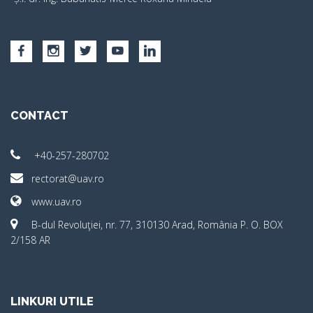
CONTACT
+40-257-280702
rectorat@uav.ro
www.uav.ro
B-dul Revoluţiei, nr. 77, 310130 Arad, România P. O. BOX
2/158 AR
LINKURI UTILE