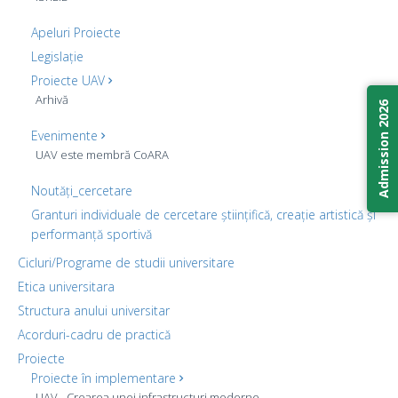
Apeluri Proiecte
Legislație
Proiecte UAV
Arhivă
Admission 2026
Evenimente
UAV este membră CoARA
Noutăți_cercetare
Granturi individuale de cercetare științifică, creație artistică și
performanță sportivă
Cicluri/Programe de studii universitare
Etica universitara
Structura anului universitar
Acorduri-cadru de practică
Proiecte
Proiecte în implementare
UAV - Crearea unei infrastructuri moderne