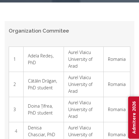
Organization Commitee
Aurel Vlaicu
Adela Redeș,
1
University of
Romania
PhD
Arad
Aurel Vlaicu
Cătălin Drăgan,
2
University of
Romania
PhD student
Arad
Aurel Vlaicu
Admitere 2026
Doina Țifrea,
3
University of
Romania
PhD student
Arad
Denisa
Aurel Vlaicu
4
Chasciar, PhD
University of
Romania