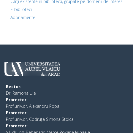
Cărți existente în bibliotecă, grupate pe domenii de interes
E-biblioteci
Abonamente
Rector:
​Dr. Ramona Lile
Prorector:
Prof.univ.dr. Alexandru Popa
Prorector:
Prof.univ.dr. Codruța Simona Stoica
Prorector:
Ș.I. dr. ing. Babanatis-Merce Roxana Mihaela