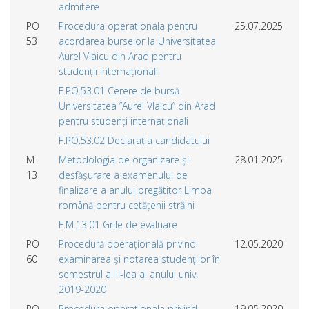
admitere
PO
Procedura operationala pentru
25.07.2025
53
acordarea burselor la Universitatea
Aurel Vlaicu din Arad pentru
studenții internaționali
F.PO.53.01 Cerere de bursă
Universitatea ”Aurel Vlaicu” din Arad
pentru studenți internaționali
F.PO.53.02 Declarația candidatului
M
Metodologia de organizare și
28.01.2025
13
desfășurare a examenului de
finalizare a anului pregătitor Limba
română pentru cetățenii străini
F.M.13.01 Grile de evaluare
PO
Procedură operațională privind
12.05.2020
60
examinarea și notarea studenților în
semestrul al II-lea al anului univ.
2019-2020
PO
Procedura operationala privind
19.05.2020