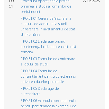
PO
Procedura operaţionala privind
27.06.2025
51
primirea la studii a românilor de
pretutindeni
F.PO.51.01 Cerere de înscriere la
concurs de admitere la studii
universitare în învățământul de stat
din România
F.PO.51.02 Declarație privind
apartenența la identitatea culturală
română
F.PO.51.03 Formular de confirmare
a locului de studii
F.PO.51.04 Formular de
consimțământ pentru colectarea și
utilizarea datelor personale
F.PO.51.05 Declarație de
autenticitate
F.PO.51.06 Acordul coordonatorului
pentru participarea la examenul de