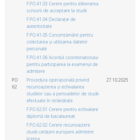
F.PO.41.03 Cerere pentru eliberarea
scrisorii de acceptare la studii
F.PO.41.04 Declarație de
autenticitate
F.PO.41.05 Consimțământ pentru
colectarea și utilizarea datelor
personale
F.PO.41.06 Acordul coordonatorului
pentru participarea la examenul de
admitere
PO
Procedura operațională privind
27.10.2025
62
recunoașterea și echivalarea
studiilor sau a perioadelor de studii
efectuate în străinătate
F.PO.62.01 Cerere pentru echivalare
diplomă de bacalaureat
F.PO.62.02 Cerere recunoaștere
studii cetățeni europeni admitere
licența