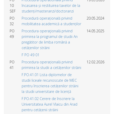
10
încasarea și restituirea taxelor de la
SEF
studenți/masteranzi/doctoranzi
PO
Procedură operațională privind
20.05.2024
32
mobilitatea academică a studenților
PO
Procedura operaţională privind
14.05.2025
49
primirea la programul de studii An
pregătitor de limba română a
cetățenilor străini
F PO 49 01
PO
Procedura operațională privind
12.02.2026
41
primirea la studii a cetățenilor străini
F.PO.41.01 Lista diplomelor de
studii liceale recunoscute de MEC
pentru înscrierea cetățenilor străini
la studii universitare de licență
F.PO.41.02 Cerere de înscriere la
Universitatea Aurel Vlaicu din Arad
pentru cetățenii străini