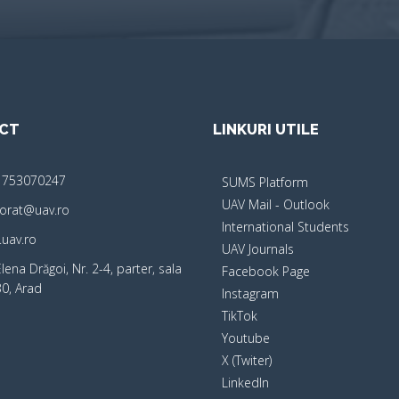
CT
LINKURI UTILE
 753070247
SUMS Platform
UAV Mail - Outlook
orat@uav.ro
International Students
uav.ro
UAV Journals
Elena Drăgoi, Nr. 2-4, parter, sala
Facebook Page
0, Arad
Instagram
TikTok
Youtube
X (Twiter)
LinkedIn