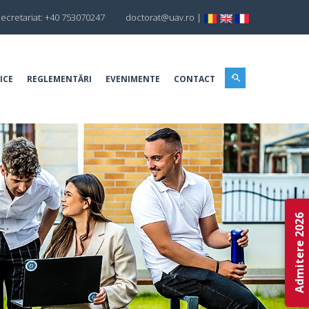
ecretariat: +40 753070247
doctorat@uav.ro
|
ICE
REGLEMENTĂRI
EVENIMENTE
CONTACT
Admitere 2026