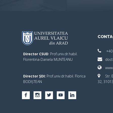
CONTA
+40
Director CSUD
: Prof.univ.dr.habil.
Florentina-Daniela MUNTEANU
doct
www.
Director ȘDI:
Prof.univ.dr.habil. Florica
Str. 
BODIȘTEAN
32, 31013