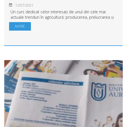
12/07/2021
Un curs dedicat celor interesați de unul din cele mai
actuale trenduri în agricultură: producerea, prelucrarea și
comercializarea produselor ecologice se va desfășura
MORE
online în data de 15 iulie de la ...