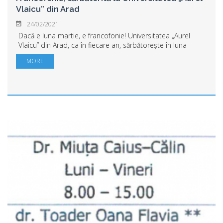
Vlaicu” din Arad
24/02/2021
Dacă e luna martie, e francofonie! Universitatea „Aurel
Vlaicu” din Arad, ca în fiecare an, sărbătorește în luna
martie zilele internaționale ale francofoniei. Și cea mai
MORE
bună modalitate de promovare ...