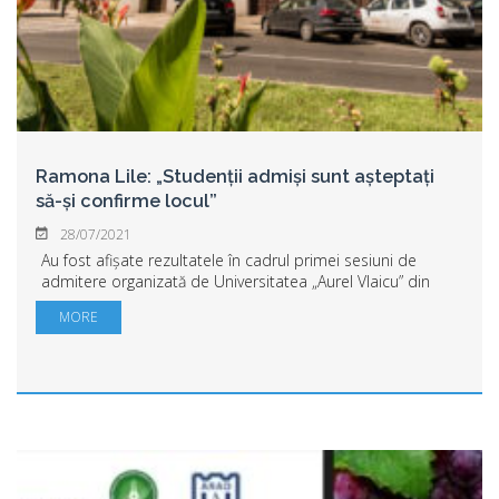
Ramona Lile: „Studenții admiși sunt așteptați
să-și confirme locul”
28/07/2021
Au fost afișate rezultatele în cadrul primei sesiuni de
admitere organizată de Universitatea „Aurel Vlaicu” din
Arad. Începând de miercuri, 28 iulie și până vineri 30 iulie,
MORE
cei care au fost declarați...