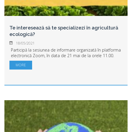
Te interesează să te specializezi în agricultură
ecologică?
18/05/2021
Participă la sesiunea de informare organizată în platforma
electronică Zoom, în data de 21 mai de la orele 11.00.
Universitatea „Aurel Vlaicu” din Arad, prin Facultatea de
MORE
Inginerie Alimentară, Turis...