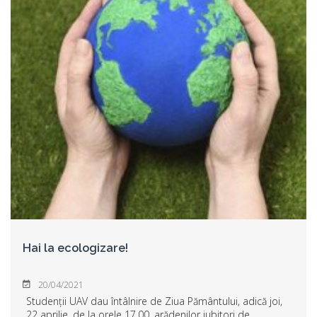
Hai la ecologizare!
20/04/2021
Studenții UAV dau întâlnire de Ziua Pământului, adică joi,
22 aprilie, de la orele 17.00, arădenilor iubitori de