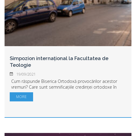
Simpozion internațional la Facultatea de
Teologie
19/09/2021
Cum răspunde Biserica Ortodoxă provocărilor acestor
vremuri? Care sunt semnificațiile credinței ortodoxe în
vremea pandemiei, care este reacția Bisericii Ortodoxe la
MORE
influența mediului online, care ...