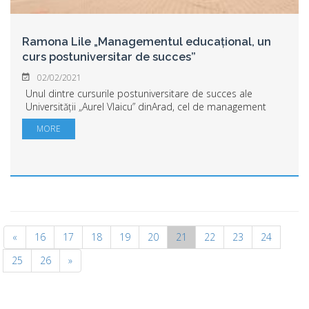
Ramona Lile „Managementul educațional, un
curs postuniversitar de succes”
02/02/2021
Unul dintre cursurile postuniversitare de succes ale
Universității „Aurel Vlaicu” dinArad, cel de management
educațional, va începe în data de 1 martie. Cei care îl
MORE
vorabsolvi pot accede la funcții de...
«
16
17
18
19
20
21
22
23
24
25
26
»