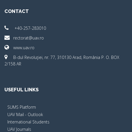
CONTACT
+40-257-283010
rectorat@uav.ro
www.uav.ro
B-dul Revoluţiei, nr. 77, 310130 Arad, România P. O. BOX
2/158 AR
USEFUL LINKS
SUMS Platform
UAV Mail - Outlook
International Students
UAV Journals