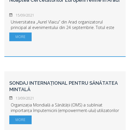
Noaptea Cercetătorilor Europeni revine în Arad!
15/09/2021
Universitatea „Aurel Vlaicu” din Arad organizatorul
principal al evenimentului din 24 septembrie. Totul este
pregătit pentru 24 septembrie, dată în care, în peste 20
MORE
de orașe din România, cercetători...
SONDAJ INTERNAȚIONAL PENTRU SĂNĂTATEA
MINTALĂ
13/09/2021
Organizația Mondială a Sănătății (OMS) a subliniat
importanța împuternicirii (empowerment-ului) utilizatorilor
și îngrijitorilor ca element de bază al promovării sănătății
MORE
și o identifică ca o priorit...