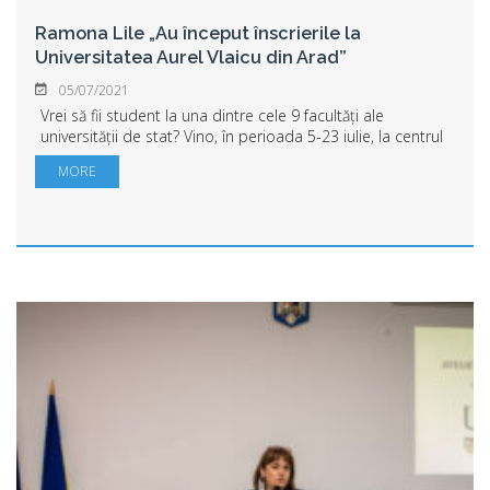
Ramona Lile „Au început înscrierile la
Universitatea Aurel Vlaicu din Arad”
05/07/2021
Vrei să fii student la una dintre cele 9 facultăți ale
universității de stat? Vino, în perioada 5-23 iulie, la centrul
unic de înscriere situat în Palatul BNR, Bd. Revoluției nr. 77
MORE
(vis a vis de Prim...