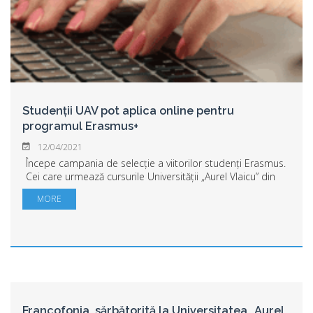
Studenții UAV pot aplica online pentru
programul Erasmus+
12/04/2021
Începe campania de selecție a viitorilor studenți Erasmus.
Cei care urmează cursurile Universității „Aurel Vlaicu” din
Arad și vor ca în anul universitar 2021- 2022 să studieze în
MORE
altă țară, să se b...
Francofonia, sărbătorită la Universitatea „Aurel