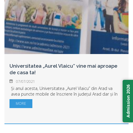
Universitatea „Aurel Vlaicu” vine mai aproape
de casa ta!
07/07/2021
Admission 2026
Și anul acesta, Universitatea „Aurel Vlaicu” din Arad va
avea puncte mobile de înscriere în județul Arad dar și în
localitățile Timișoara, Deva și Caransebeș. Cei care doresc
MORE
să afle informații despre...