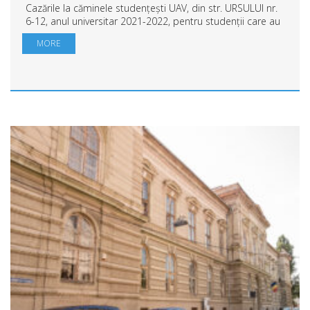
Cazările la căminele studențești UAV, din str. URSULUI nr.
6-12, anul universitar 2021-2022, pentru studenții care au
depus cerere de cazare, se fac după următorul program:-
MORE
din 27.09.2021 se vor caza...