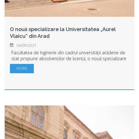
O nouă specializare la Universitatea „Aurel
Vlaicu” din Arad
06/09/2021
Facultatea de Inginerie din cadrul universității arădene de
stat propune absolvenților de licență, o nouă specializare
pentru studii masterale Ingineria și managementul calității.
MORE
Un domeniu foarte of...