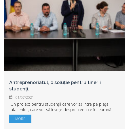
Antreprenoriatul, o soluție pentru tinerii
studenți.
01/07/2021
Un proiect pentru studenții care vor să intre pe piața
afacerilor, care vor să învețe despre ceea ce înseamnă
mediul privat s-a lansat miercuri la Universitatea „Aurel
MORE
Vlaicu” din Arad. „Atelierul de ...