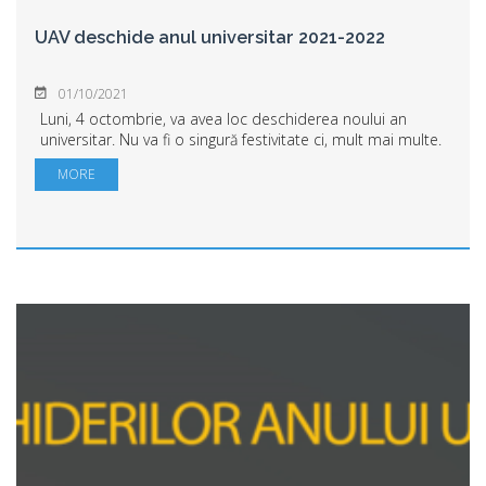
UAV deschide anul universitar 2021-2022
01/10/2021
Luni, 4 octombrie, va avea loc deschiderea noului an
universitar. Nu va fi o singură festivitate ci, mult mai multe.
Fiecare facultate va organiza propria întâlnire cu studenții
MORE
din anul I, cu respect...