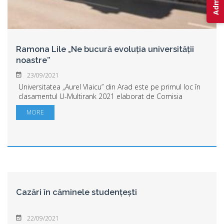
Ramona Lile „Ne bucură evoluția universității
noastre”
23/09/2021
Universitatea „Aurel Vlaicu” din Arad este pe primul loc în
clasamentul U-Multirank 2021 elaborat de Comisia
Europeană, la categoria cele mai multe calificative
MORE
maxime obținute. Anul acesta UAV a pri...
Cazări în căminele studențești
22/09/2021