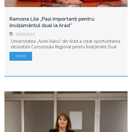
Ramona Lile „Pași importanți pentru
învățământul dual la Arad”
05/05/2023
Universitatea „Aurel Vlaicu” din Arad a creat oportunitatea
dezvoltării Consorțiului Regional pentru Învățământ Dual
ARAD prin proiectul Implicare în Nevoia de Inovare
MORE
Tehnologică și Inițiative privi...