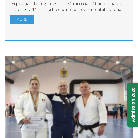
Expoziția „ Te rog... desenează-mi o oaie!” ține o noapte,
între 13 și 14 mai, și face parte din evenimentul național
„Noaptea Muzeelor” . Lucrările 3D (sculptură), lucrările de
MORE
grafică și compoziții...
Admission 2026