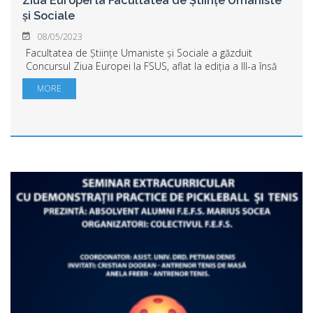
Ziua Europei la Facultatea de Științe Umaniste
și Sociale
08/05/2023
Facultatea de Științe Umaniste și Sociale a găzduit
Concursul Ziua Europei la FSUS, aflat la ediția a III-a însă
pentru prima dată dedicat elevilor. La concurs s-au înscris
MORE
8 echipaje care au parcur...