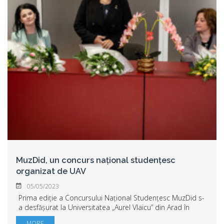
MuzDid, un concurs național studențesc
organizat de UAV
05/05/2023
Prima ediție a Concursului Național Studențesc MuzDid s-
a desfășurat la Universitatea „Aurel Vlaicu” din Arad în
perioada 3-4 mai 2023. Au participat 60 de concurenți de
MORE