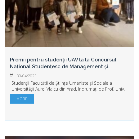
Premii pentru studenții UAV la la Concursul
Național Studențesc de Management și
...
30/04/2023
Studenții Facultății de Științe Umaniste și Sociale a
Universității Aurel Vlaicu din Arad, îndrumați de Prof. Univ.
Dr. Habil. Veronica Laura DEMENESCU au participat și au
MORE
câștigat premii importante...