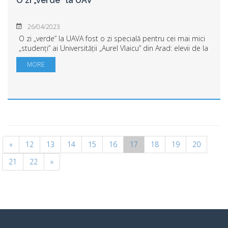
O zi „verde” la UAV
26/04/2023
O zi „verde” la UAVA fost o zi specială pentru cei mai mici
„studenți” ai Universității „Aurel Vlaicu” din Arad: elevii de la
Școala „Episcop Ioan Mețianu”. Au învățat în laboratoarele
MORE
Institutului...
«
12
13
14
15
16
17
18
19
20
21
22
»