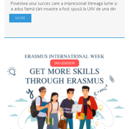
Povestea unui succes care a impresionat întreaga lume și
a adus faimă țării noastre a fost spusă la UAV de una din
legendele gimnasticii din România: Emilia Eberle, gimnasta
MORE
care ne-a făcut să ne simț...