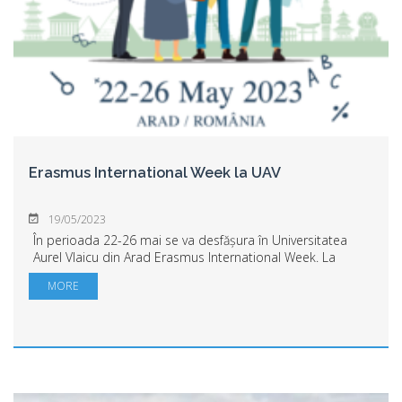
Erasmus International Week la UAV
19/05/2023
În perioada 22-26 mai se va desfășura în Universitatea
Aurel Vlaicu din Arad Erasmus International Week. La
eveniment vor fi prezente cadre didactice și nedidactice
MORE
de la mai multe universități part...