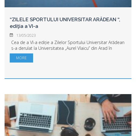
“ZILELE SPORTULUI UNIVERSITAR ARĂDEAN “,
ediţia a VI-a
13/05/2023
Cea de a VI-a ediție a Zilelor Sportului Universitar Arădean
s-a derulat la Universitatea „Aurel Vlaicu” din Arad în
perioada 12-13 mai 2023, cu sprijinul financiar al
MORE
Ministerului Educației. Au part...