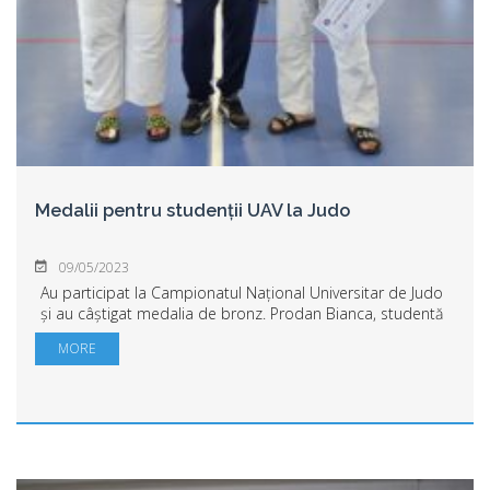
Medalii pentru studenții UAV la Judo
09/05/2023
Au participat la Campionatul Național Universitar de Judo
și au câștigat medalia de bronz. Prodan Bianca, studentă
anul II la licență și Mraz Gheorghe student anul II master în
MORE
cadrul Facultății de E...