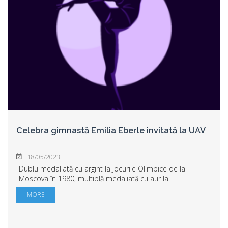
Celebra gimnastă Emilia Eberle invitată la UAV
18/05/2023
Dublu medaliată cu argint la Jocurile Olimpice de la
Moscova în 1980, multiplă medaliată cu aur la
Campionatele Mondiale, Europene de gimnastică artistică
MORE
Emilia Eberle va fi la Arad, la invitația Fac...