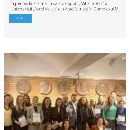
În perioada 3-7 mai în sala de sport „Mihai Botez” a
Universității „Aurel Vlaicu” din Arad (situată în Complexul M,
strada Elena Drăgoi nr.2) se va desfășura Campionatul
MORE
Național de Tenis de masă, Und...