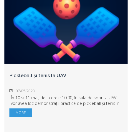
Pickleball și tenis la UAV
07/05/2023
În 10 si 11 mai, de la orele 10.00, în sala de sport a UAV
vor avea loc demonstrații practice de pickleball și tenis în
organizarea Facultății de Educație Fizică și Sport. Invitați
MORE
speciali: antrenor...