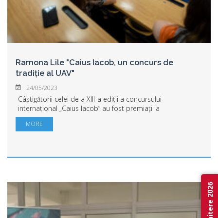
Ramona Lile "Caius Iacob, un concurs de
tradiție al UAV"
24/05/2023
Câștigătorii celei de a XIII-a ediții a concursului
internațional „Caius Iacob” au fost premiați la
Universitatea „Aurel Vlaicu” din Arad într-un cadru festiv. În
MORE
prezența rectorului UAV, Ramona Lile,...
Admitere 2026