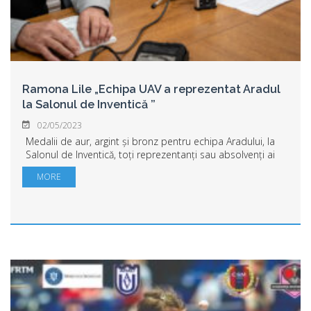
Ramona Lile „Echipa UAV a reprezentat Aradul
la Salonul de Inventică ”
02/05/2023
Medalii de aur, argint și bronz pentru echipa Aradului, la
Salonul de Inventică, toți reprezentanți sau absolvenți ai
Universității „Aurel Vlaicu” din Arad. „Prezența UAV la
MORE
Salonul de Inventică est...