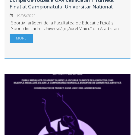
Echipa de fotbal a UAV calificată în Turneul
Final al Campionatului Universitar Național
19/05/2023
Sportivii arădeni de la Facultatea de Educație Fizică și
Sport din cadrul Universității „Aurel Vlaicu” din Arad s-au
calificat la Turneul Final al Campionatului Național
MORE
Universitar de Fotbal. La star...