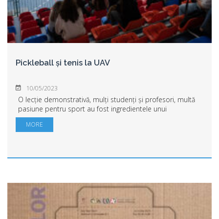
Pickleball și tenis la UAV
10/05/2023
O lecție demonstrativă, mulți studenți și profesori, multă
pasiune pentru sport au fost ingredientele unui
eveniment destinat pikeballului și tenisului organizat de
MORE
Facultatea de Educație Fizică și Sp...