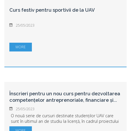
Curs festiv pentru sportivii de la UAV
25/05/2023
MORE
Înscrieri pentru un nou curs pentru dezvoltarea
competențelor antreprenoriale, financiare și
...
25/05/2023
O nouă serie de cursuri destinate studenților UAV care
sunt în ultimul an de studiu la licență, în cadrul proiectului
„Învaţă să fii Antreprenor pentru Viitor! Îmbunătăţirea
MORE