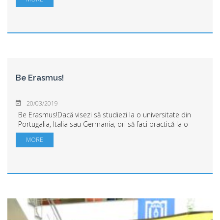
selectarea viitorilor studenți Erasmus...
Be Erasmus!
20/03/2019
Be Erasmus!Dacă visezi să studiezi la o universitate din
Portugalia, Italia sau Germania, ori să faci practică la o
companie din Spania sau Grecia, vino să afli cum visul ți
MORE
se poate transforma în rea...