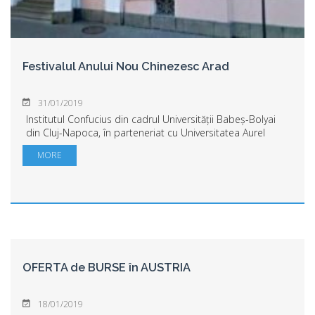
Festivalul Anului Nou Chinezesc Arad
31/01/2019
Institutul Confucius din cadrul Universității Babeș-Bolyai
din Cluj-Napoca, în parteneriat cu Universitatea Aurel
Vlaicu din Arad, au plăcerea să vă invite la Festivalul Anului
MORE
Nou Chinezesc. Evenimen...
OFERTA de BURSE în AUSTRIA
18/01/2019