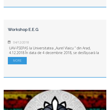
Workshop E.E.G
04/12/2018
UAV-FSEPAS la Universitatea „Aurel Vlaicu ” din Arad,
4.12.2018 În data de 4 decembrie 2018, se desfășoară la
Universitatea „Aurel Vlaicu ” din Arad, în cadrul Facultății
MORE
de Științe ale Educației, Ps...