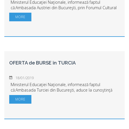
Ministerul Educaţiei Naţionale, informează faptul
că:Ambasada Austriei din Bucureşti, prin Forumul Cultural
Austriac, aduce la cunoştinţă oferta de burse a
MORE
Ministerului Federal al Educaţiei, Ştiinţei ...
OFERTA de BURSE în TURCIA
18/01/2019
Ministerul Educaţiei Naţionale, informează faptul
că:Ambasada Turciei din Bucureşti, aduce la cunoştinţă
oferta de burse a Republicii Turcia pentru anul universitar
MORE
2019-2020.Aplicaţiile se transmit î...