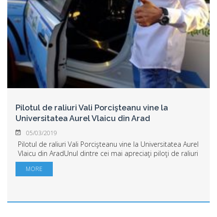
Pilotul de raliuri Vali Porcişteanu vine la
Universitatea Aurel Vlaicu din Arad
05/03/2019
Pilotul de raliuri Vali Porcişteanu vine la Universitatea Aurel
Vlaicu din AradUnul dintre cei mai apreciaţi piloţi de raliuri
din România, Vali Porcişteanu vine la Universitatea „Aurel
MORE
Vlaicu” din Ar...