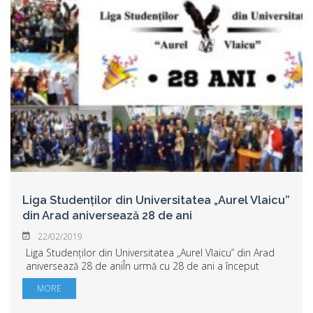
Liga Studenților din Universitatea „Aurel Vlaicu”
din Arad aniversează 28 de ani
22/02/2019
Liga Studenților din Universitatea „Aurel Vlaicu” din Arad
aniversează 28 de aniÎn urmă cu 28 de ani a început
totul!28 de ani de experienţă, în care sute de membri au
MORE
trecut pragul Ligii, sute de pro...