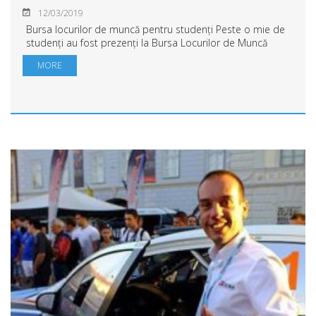
12/03/2019
Bursa locurilor de muncă pentru studenți Peste o mie de
studenți au fost prezenți la Bursa Locurilor de Muncă
UAV, desfășurată ieri, în prezența reprezentanților
MORE
autorităților locale, în Complexul M a...