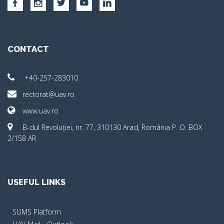
CONTACT
+40-257-283010
rectorat@uav.ro
www.uav.ro
B-dul Revoluţiei, nr. 77, 310130 Arad, România P. O. BOX
2/158 AR
USEFUL LINKS
SUMS Platform