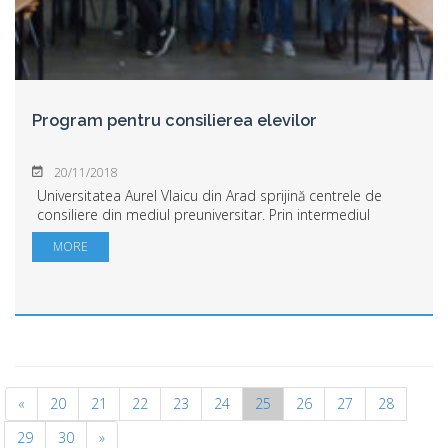
Program pentru consilierea elevilor
20/11/2018
Universitatea Aurel Vlaicu din Arad sprijină centrele de
consiliere din mediul preuniversitar. Prin intermediul
Centrului de Consiliere şi Orientare în Carieră,
MORE
Universitatea Aurel Vlaicu din Arad va ...
«
20
21
22
23
24
25
26
27
28
29
30
»