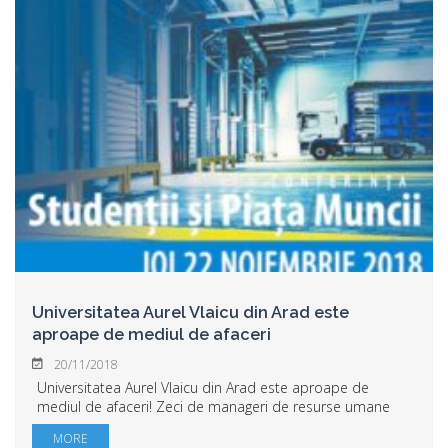
Universitatea Aurel Vlaicu din Arad este
aproape de mediul de afaceri
20/11/2018
Universitatea Aurel Vlaicu din Arad este aproape de
mediul de afaceri! Zeci de manageri de resurse umane
marile companii din vestul ţării, sunt invitaţi să participe joi
MORE
22 noiembrie 2018, începând cu...