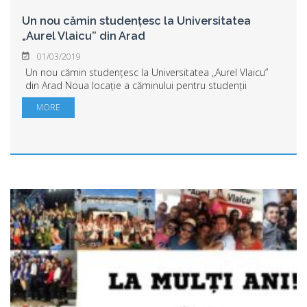
Un nou cămin studențesc la Universitatea
„Aurel Vlaicu” din Arad
01/03/2019
Un nou cămin studențesc la Universitatea „Aurel Vlaicu”
din Arad Noua locație a căminului pentru studenții
universității de stat din Arad va fi pe Calea Zimandului,
MORE
nr.8, în curtea actualei Facultăți...