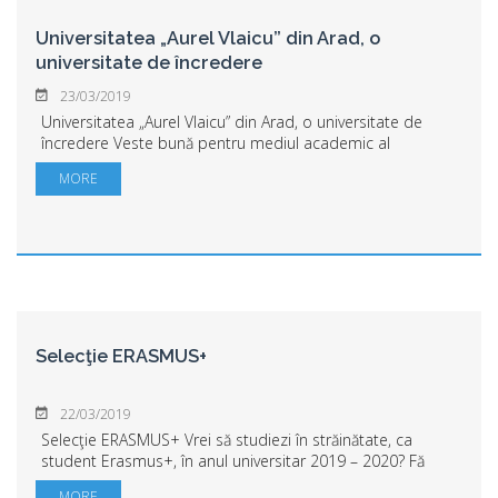
Universitatea „Aurel Vlaicu” din Arad, o
universitate de încredere
23/03/2019
Universitatea „Aurel Vlaicu” din Arad, o universitate de
încredere Veste bună pentru mediul academic al
Universității „Aurel Vlaicu” din Arad. Agenția Română de
MORE
Asigurare a Calității în Învățământul S...
Selecţie ERASMUS+
22/03/2019
Selecţie ERASMUS+ Vrei să studiezi în străinătate, ca
student Erasmus+, în anul universitar 2019 – 2020? Fă
primul pas şi înscrie-te la selecție! Campania pentru
MORE