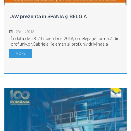
UAV prezentă în SPANIA şi BELGIA
23/11/2018
În data de 23-24 noiembrie 2018, o delegație formată din
prof.univ.dr.Gabriela Kelemen și prof.univ.dr.Mihaela
Gavrilă Ardelean, vor participa la Elche, în Spania la
MORE
Conferinta de deschidere a proiect...