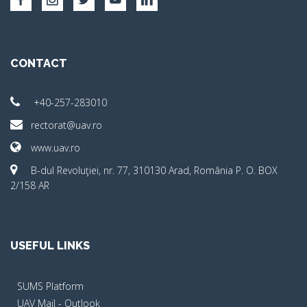
CONTACT
+40-257-283010
rectorat@uav.ro
www.uav.ro
B-dul Revoluţiei, nr. 77, 310130 Arad, România P. O. BOX
2/158 AR
USEFUL LINKS
SUMS Platform
UAV Mail - Outlook