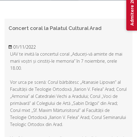
Admitere 2026
Concert coral la Palatul Cultural Arad
01/11/2022
UAV te invită la concertul coral „Aduceți-vă aminte de mai
marii voștri și cinstiți-le memoria” în 7 noiembrie, orele
18.00.
Vor urca pe scenă: Corul bărbătesc „Atanasie Lipovan” al
Facultății de Teologie Ortodoxă „Ilarion V. Felea” Arad; Corul
„Armonia” al Catedralei Vechi a Aradului; Corul „Voci de
primăvară” al Colegiului de Artă „Sabin Drăgoi” din Arad;
Corul mixt „Sf. Maxim Mărturisitorul” al Facultății de
Teologie Ortodoxă „Ilarion V. Felea” Arad; Corul Seminarului
Teologic Ortodox din Arad.