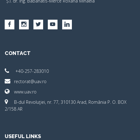
Ș.I. dr. ing. Babanatis-Merce Roxana Mihaela
CONTACT
+40-257-283010
rectorat@uav.ro
www.uav.ro
B-dul Revoluţiei, nr. 77, 310130 Arad, România P. O. BOX
2/158 AR
USEFUL LINKS