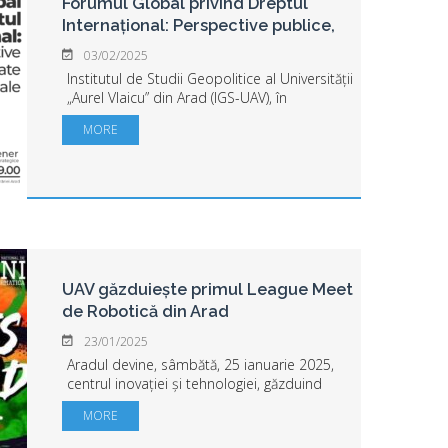
Forumul Global privind Dreptul
Internațional: Perspective publice,
private și penale
03/02/2025
Institutul de Studii Geopolitice al Universității
„Aurel Vlaicu” din Arad (IGS-UAV), în
colaborare cu Institutul European de
MORE
Cercetare pentru Studii Strategice (ERISS) din
Ljubljana, anunță Forumul Gl...
UAV găzduiește primul League Meet
de Robotică din Arad
23/01/2025
Aradul devine, sâmbătă, 25 ianuarie 2025,
centrul inovației și tehnologiei, găzduind
primul League Meet de robotică din oraș,
MORE
organizat de echipa „Delta Force” a Liceului
Național de Informatică, în p...