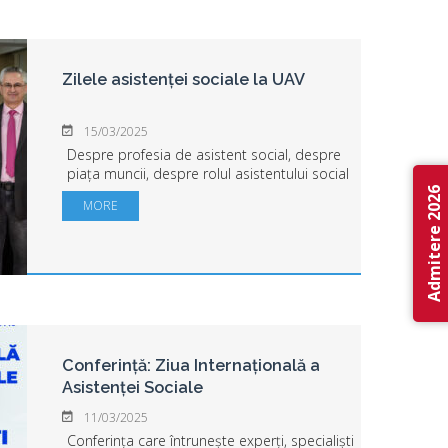
Zilele asistenței sociale la UAV
15/03/2025
Despre profesia de asistent social, despre
piața muncii, despre rolul asistentului social
în sprijinirea grupurilor vulnerabile, aflate în
Admitere 2026
MORE
căutarea unui loc de muncă, s-a discutat în
cadrul evenimentu...
Conferință: Ziua Internațională a
Asistenței Sociale
11/03/2025
Conferința care întrunește experți, specialiști