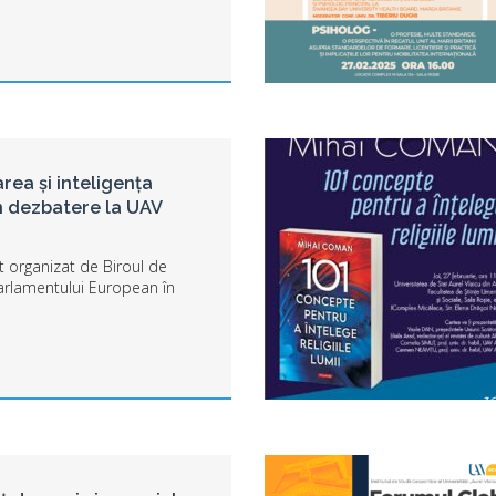
ea și inteligența
 în dezbatere la UAV
 organizat de Biroul de
Parlamentului European în
colaborare cu Universitatea
” din Arad, se va desfășura în
din Complex M al UAV, în 7 ma...