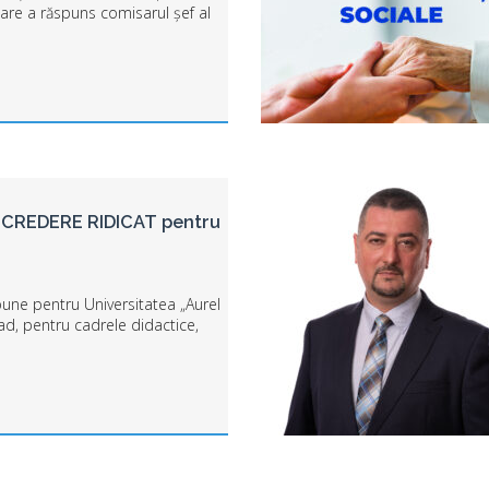
care a răspuns comisarul șef al
i Județean Arad al Gărzii
Mediu, dna Viorica Graur, în
orkshop organizat de...
NCREDERE RIDICAT pentru
bune pentru Universitatea „Aurel
rad, pentru cadrele didactice,
alul didactic auxiliar,
idactic, studenții și, desigur,
 studenți,...