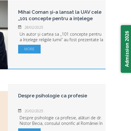
Mihai Coman și-a lansat la UAV cele
„101 concepte pentru a înțelege
religiile lumii”
28/02/2025
Admission 2026
Un autor și cartea sa „101 concepte pentru
a înțelege religiile lumii” au fost prezentate la
Universitatea „Aurel Vlaicu” din Arad în cadrul
MORE
unui eveniment organizat de Facultatea de
Științe Umaniste ...
Despre psihologie ca profesie
20/02/2025
Despre psihologie ca profesie, alături de dr.
Nistor Becia, consulul onorific al României în
Țara Galilor și psiholog principal la Swansea