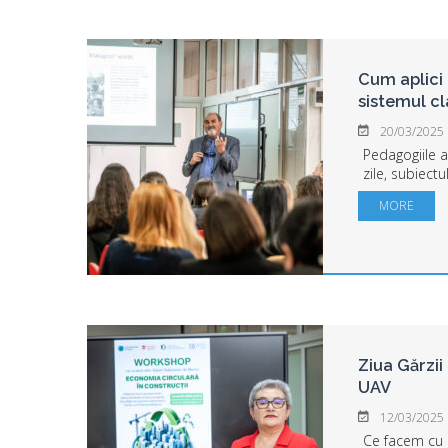
Cum aplici 
sistemul c
20/03/2025
Pedagogiile a
zile, subiectu
Facultatea de
MORE
Psihologie și 
facultății și el
Ziua Gărzii
UAV
12/03/2025
Ce facem cu d