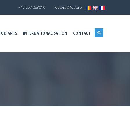
+40-257-283010
rectorat@uav.ro
|
TUDIANTS
INTERNATIONALISATION
CONTACT