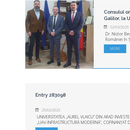
Consulul on
Galilor, la 
02/03/2025
Dr. Nistor Bec
României în Ța
finele săptăm
MORE
Universității 
conf.univ.dr T
Entry 283098
25/02/2025
UNIVERSITATEA „AUREL VLAICU” DIN ARAD INVESTE
„UAV-INFRASTRUCTURĂ MODERNĂ”, COFINANȚAT 
Programul Regional Vest 2021-2027 ARAD. Universit