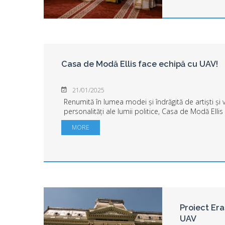
Casa de Modă Ellis face echipă cu UAV!
21/01/2025
Renumită în lumea modei și îndrăgită de artiști ș
personalități ale lumii politice, Casa de Modă Ellis 
Vlaicu” din Arad ca partener oficial.Facu...
MORE
Proiect Er
UAV