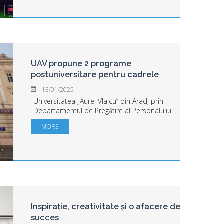
UAV propune 2 programe
postuniversitare pentru cadrele
didactice
13/01/2025
Universitatea „Aurel Vlaicu” din Arad, prin
Departamentul de Pregătire al Personalului
Didactic, propune celor care doresc să se
MORE
formeze în management educațional sau în
psihopedagogie specială și edu...
Inspirație, creativitate și o afacere de
succes