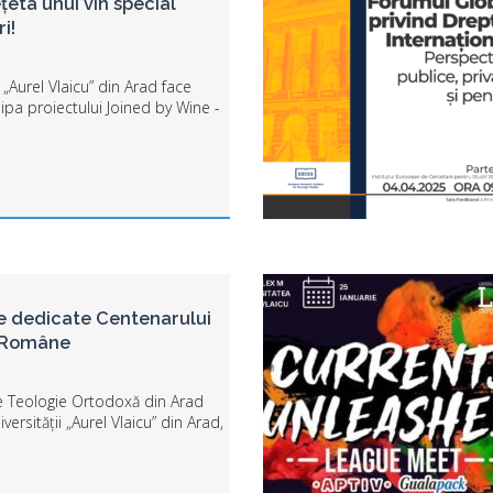
țeta unui vin special
i!
 „Aurel Vlaicu” din Arad face
ipa proiectului Joined by Wine -
e Future, un proiect Erasmus+
une crearea unui vin special,
ințelor t...
 dedicate Centenarului
i Române
e Teologie Ortodoxă din Arad
versității „Aurel Vlaicu” din Arad,
a manifestărilor bisericești,
 culturale dedicate
Patriarhiei Române ș...