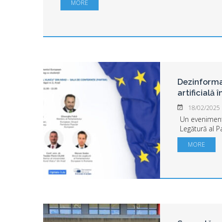
MORE
Dezinformar
artificială
18/02/2025
Un eveniment
Legătură al 
România, în 
MORE
„Aurel Vlaicu
sala festivă 