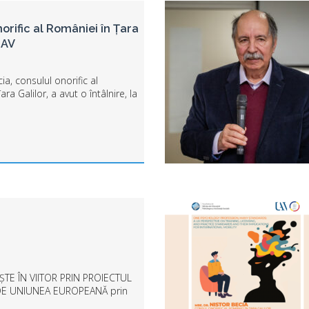
orific al României în Țara
UAV
ia, consulul onorific al
ra Galilor, a avut o întâlnire, la
ânii trecute, cu rectorul
„Aurel Vlaicu” din Arad,
eodor Cilan, în cadr...
ȘTE ÎN VIITOR PRIN PROIECTUL
DE UNIUNEA EUROPEANĂ prin
atea „Aur...