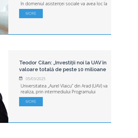
în domeniul asistenței sociale va avea loc la
Universitatea „Aurel Vlaicu” din Arad, în
MORE
organizarea Asociației pentru Educație
Proactivă în parteneriat ...
Teodor Cilan: „Investiții noi la UAV în
valoare totală de peste 10 milioane
de lei”
05/03/2025
Universitatea „Aurel Vlaicu” din Arad (UAV) va
realiza, prin intermediului Programului
Regional Vest 2021-2027, lucrări de
MORE
modernizare şi dotări cu echipamente
specifice în cadrul a 7 facultăți şi va ...