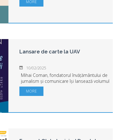
MORE
Bay University Health Board din Marea
Britanie. Evenimentul v...
Lansare de carte la UAV
10/02/2025
Mihai Coman, fondatorul învățământului de
jurnalism și comunicare își lansează volumul
„101 concepte pentru a înțelege religiile
MORE
lumii”. Considerat fondatorul învățământului
de jurnalism și comunicar...