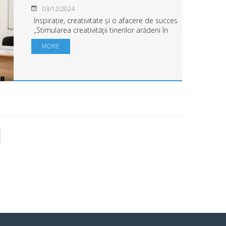
03/12/2024
Inspirație, creativitate și o afacere de succes
„Stimularea creativităţii tinerilor arădeni în
domeniul economic şi social prin proiecte şi
MORE
simulări antreprenoriale”, un proiect de
tradiție al UAV s...