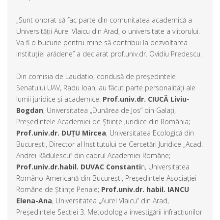
„Sunt onorat să fac parte din comunitatea academică a
Universității Aurel Vlaicu din Arad, o universitate a viitorului.
Va fi o bucurie pentru mine să contribui la dezvoltarea
instituției arădene” a declarat prof.univ.dr. Ovidiu Predescu.
Din comisia de Laudatio, condusă de președintele
Senatului UAV, Radu Ioan, au făcut parte personalități ale
lumii juridice și academice:
Prof.univ.dr. CIUCĂ Liviu-
Bogdan
, Universitatea „Dunărea de Jos” din Galați,
Președintele Academiei de Științe Juridice din România;
Prof.univ.dr. DUȚU Mircea
, Universitatea Ecologică din
București, Director al Institutului de Cercetări Juridice „Acad.
Andrei Rădulescu” din cadrul Academiei Române;
Prof.univ.dr.habil. DUVAC Constanti
n, Universitatea
Româno-Americană din București, Președintele Asociației
Române de Științe Penale;
Prof.univ.dr. habil. IANCU
Elena-Ana
, Universitatea „Aurel Vlaicu” din Arad,
Președintele Secției 3. Metodologia investigării infracțiunilor