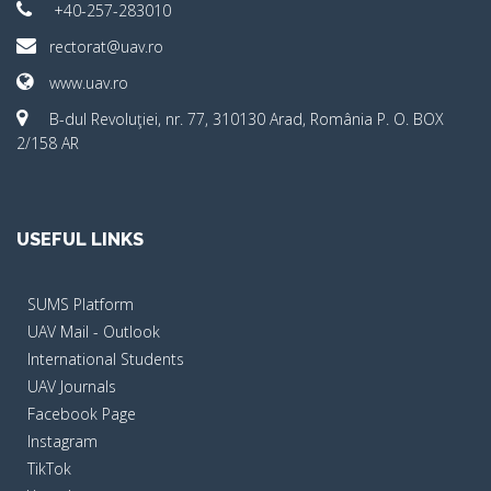
+40-257-283010
rectorat@uav.ro
www.uav.ro
B-dul Revoluţiei, nr. 77, 310130 Arad, România P. O. BOX
2/158 AR
USEFUL LINKS
SUMS Platform
UAV Mail - Outlook
International Students
UAV Journals
Facebook Page
Instagram
TikTok