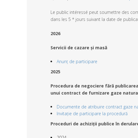
Le public intéressé peut soumettre des com
dans les 5 * jours suivant la date de public
2026
Servicii de cazare și masă
Anunț de participare
2025
Procedura de negociere fără publicarea 
unui contract de furnizare gaze natura
Documente de atribuire contract gaze na
Invitație de participare la procedură
Proceduri de achiziții publice în derular
2024