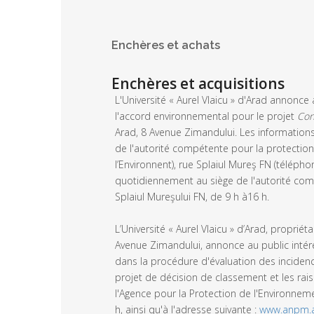
Enchères et achats
Enchères et acquisitions
L'Université « Aurel Vlaicu » d'Arad annonc
l'accord environnemental pour le projet
Con
Arad, 8 Avenue Zimandului. Les information
de l'autorité compétente pour la protectio
l’Environnent), rue Splaiul Mureş FN (télép
quotidiennement au siège de l'autorité com
Splaiul Mureşului FN, de 9 h à16 h.
L’Université « Aurel Vlaicu » d’Arad, propriét
Avenue Zimandului, annonce au public intére
dans la procédure d'évaluation des incidenc
projet de décision de classement et les rais
l'Agence pour la Protection de l'Environneme
h, ainsi qu'à l'adresse suivante :
www.anpm.