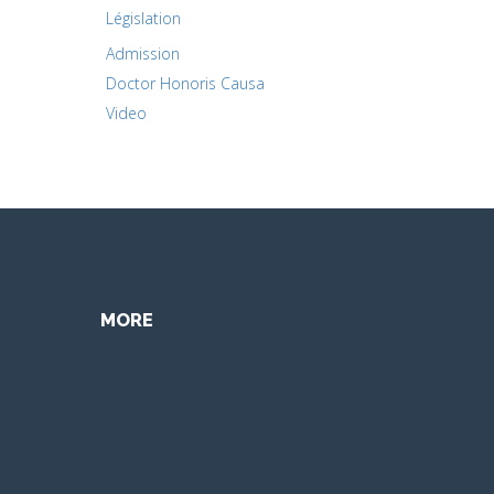
Législation
Admission
Doctor Honoris Causa
Video
MORE