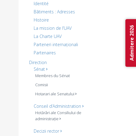
Identité
Bâtiments : Adresses
Histoire
Admitere 2026
La mission de l’UAV
La Charte UAV
Parteneri internaționali
Partenaires
Direction
Sénat
Membres du Sénat
Comisii
Hotarari ale Senatului
Conseil d’Administration
Hotărâri ale Consiliului de
administrație
Decizii rector