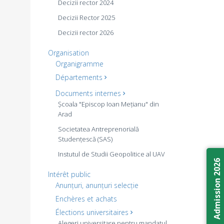
Decizii rector 2024
Decizii Rector 2025
Decizii rector 2026
Organisation
Organigramme
Départements
Documents internes
Școala "Episcop Ioan Mețianu" din
Arad
Societatea Antreprenorială
Studențescă (SAS)
Instutul de Studii Geopolitice al UAV
Admission 2026
Intérêt public
Anunțuri, anunțuri selecție
Enchères et achats
Élections universitaires
Alegeri universitare pentru mandatul