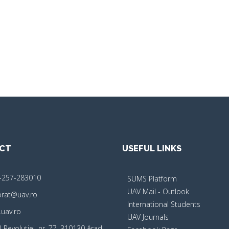
CT
USEFUL LINKS
-257-283010
SUMS Platform
UAV Mail - Outlook
orat@uav.ro
International Students
uav.ro
UAV Journals
 Revoluţiei, nr. 77, 310130 Arad,