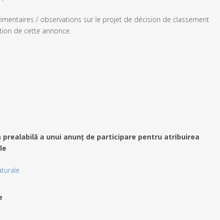
mentaires / observations sur le projet de décision de classement
ation de cette annonce.
prealabilă a unui anunț de participare pentru atribuirea
le
turale
e