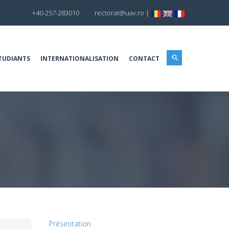
+40-257-283010
rectorat@uav.ro
|
TUDIANTS
INTERNATIONALISATION
CONTACT
Présentation