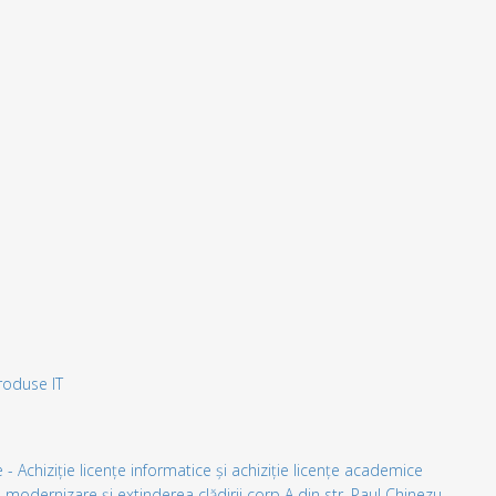
produse IT
 - Achiziție licențe informatice și achiziție licențe academice
, modernizare și extinderea clădirii corp A din str. Paul Chinezu