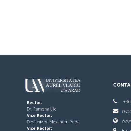
CONTA
+40
Rector:
​Dr. Ramona Lile
rect
Vice Rector:
www.
Prof.univ.dr. Alexandru Popa
Vice Rector
:
B-dul