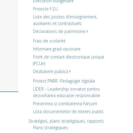
Exécution budgétaire
Proiecte F.D.I.
Liste des postes d'enseignement,
auxiliaires et contractuels
Déclarations de patrimoine
Frais de scolarité
Informare grad vaccinare
Point de contact électronique unique
(PCUe)
Dezbatere publică
Proiect PNRR -Pedagogie digitala
LIDER - Leadership inovator pentru
dezvoltarea educației responsabile
Prevenirea și combaterea hărțuirii
Lista documentelor de interes public
Stratégies, plans stratégiques, rapports
Plans stratégiques