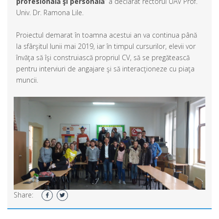
profesională şi personală
” a declarat rectorul UAV Prof.
Univ. Dr. Ramona Lile.
Proiectul demarat în toamna acestui an va continua până
la sfârşitul lunii mai 2019, iar în timpul cursurilor, elevii vor
învăţa să îşi construiască propriul CV, să se pregătească
pentru interviuri de angajare şi să interacţioneze cu piaţa
muncii.
Share: