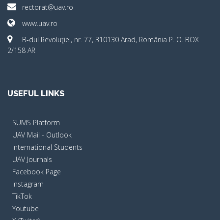
rectorat@uav.ro
www.uav.ro
B-dul Revoluţiei, nr. 77, 310130 Arad, România P. O. BOX
2/158 AR
USEFUL LINKS
SUMS Platform
UAV Mail - Outlook
International Students
UAV Journals
Facebook Page
Instagram
TikTok
Youtube