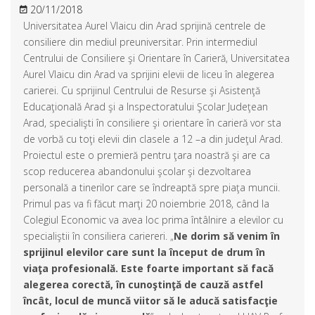
20/11/2018
Universitatea Aurel Vlaicu din Arad sprijină centrele de
consiliere din mediul preuniversitar. Prin intermediul
Centrului de Consiliere şi Orientare în Carieră, Universitatea
Aurel Vlaicu din Arad va sprijini elevii de liceu în alegerea
carierei. Cu sprijinul Centrului de Resurse şi Asistenţă
Educaţională Arad şi a Inspectoratului Şcolar Judeţean
Arad, specialişti în consiliere şi orientare în carieră vor sta
de vorbă cu toţi elevii din clasele a 12 –a din judeţul Arad.
Proiectul este o premieră pentru ţara noastră şi are ca
scop reducerea abandonului şcolar şi dezvoltarea
personală a tinerilor care se îndreaptă spre piaţa muncii.
Primul pas va fi făcut marţi 20 noiembrie 2018, când la
Colegiul Economic va avea loc prima întâlnire a elevilor cu
specialiştii în consiliera cariereri. „
Ne dorim să venim în
sprijinul elevilor care sunt la început de drum în
viaţa profesională. Este foarte important să facă
alegerea corectă, în cunoştinţă de cauză astfel
încât, locul de muncă viitor să le aducă satisfacţie