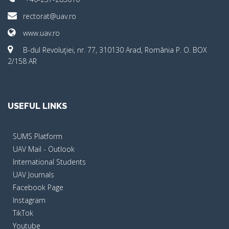
rectorat@uav.ro
www.uav.ro
B-dul Revoluţiei, nr. 77, 310130 Arad, România P. O. BOX
2/158 AR
USEFUL LINKS
SUMS Platform
UAV Mail - Outlook
International Students
UAV Journals
Facebook Page
Instagram
TikTok
Youtube