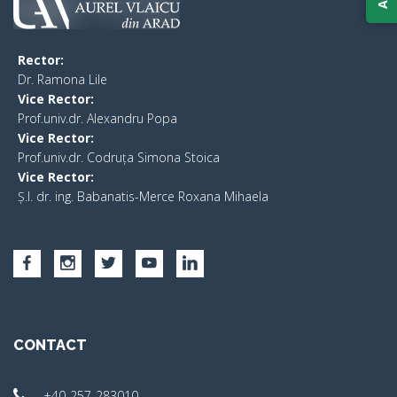
Rector:
​Dr. Ramona Lile
Vice Rector:
Prof.univ.dr. Alexandru Popa
Vice Rector
:
Prof.univ.dr. Codruța Simona Stoica
Vice Rector
:
Ș.I. dr. ing. Babanatis-Merce Roxana Mihaela
CONTACT
+40-257-283010