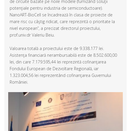
de circuite bazate pe noile modele (furnizând soluţii
potenţiale pentru industria de semiconductoare).
NanoART-BioCell se încadrează în clasa de proiecte de
mare risc cu câştig ridicat, care reprezintă o prioritate la
nivel european”, a precizat directorul proiectului,
prof.univ.dr Valeriu Beiu.
Valoarea totală a proiectului este de 9.338.177 lei.
Asistenţa financiară nerambursabilă este de 8.502.600,00
lei, din care 7.179.595,44 lei reprezintă cofinanţarea
Fondului European de Dezvoltare Regională, iar
1.323.004,56 lei reprezentând cofinanţarea Guvernului
României.