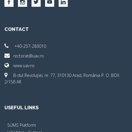
CONTACT
+40-257-283010
rectorat@uav.ro
www.uav.ro
B-dul Revoluţiei, nr. 77, 310130 Arad, România P. O. BOX
2/158 AR
USEFUL LINKS
SUMS Platform