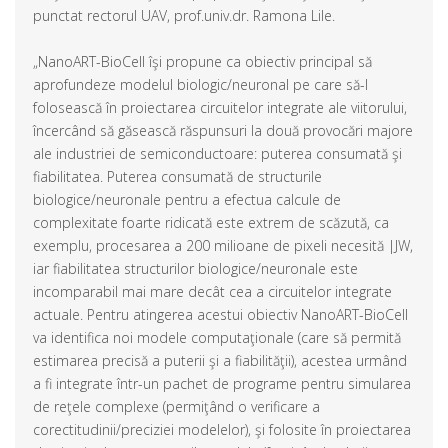
punctat rectorul UAV, prof.univ.dr. Ramona Lile.
„NanoART-BioCell îşi propune ca obiectiv principal să
aprofundeze modelul biologic/neuronal pe care să-l
folosească în proiectarea circuitelor integrate ale viitorului,
încercând să găsească răspunsuri la două provocări majore
ale industriei de semiconductoare: puterea consumată şi
fiabilitatea. Puterea consumată de structurile
biologice/neuronale pentru a efectua calcule de
complexitate foarte ridicată este extrem de scăzută, ca
exemplu, procesarea a 200 milioane de pixeli necesită |JW,
iar fiabilitatea structurilor biologice/neuronale este
incomparabil mai mare decât cea a circuitelor integrate
actuale. Pentru atingerea acestui obiectiv NanoART-BioCell
va identifica noi modele computaţionale (care să permită
estimarea precisă a puterii şi a fiabilităţii), acestea urmând
a fi integrate într-un pachet de programe pentru simularea
de reţele complexe (permiţând o verificare a
corectitudinii/preciziei modelelor), şi folosite în proiectarea