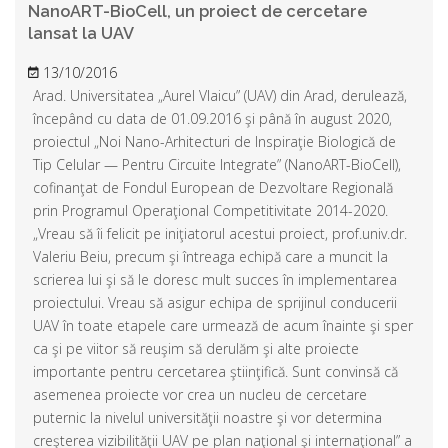
NanoART-BioCell, un proiect de cercetare
lansat la UAV
13/10/2016
Arad. Universitatea „Aurel Vlaicu” (UAV) din Arad, derulează,
începând cu data de 01.09.2016 şi până în august 2020,
proiectul „Noi Nano-Arhitecturi de Inspiraţie Biologică de
Tip Celular — Pentru Circuite Integrate” (NanoART-BioCell),
cofinanţat de Fondul European de Dezvoltare Regională
prin Programul Operaţional Competitivitate 2014-2020.
„Vreau să îi felicit pe iniţiatorul acestui proiect, prof.univ.dr.
Valeriu Beiu, precum şi întreaga echipă care a muncit la
scrierea lui şi să le doresc mult succes în implementarea
proiectului. Vreau să asigur echipa de sprijinul conducerii
UAV în toate etapele care urmează de acum înainte şi sper
ca şi pe viitor să reuşim să derulăm şi alte proiecte
importante pentru cercetarea ştiinţifică. Sunt convinsă că
asemenea proiecte vor crea un nucleu de cercetare
puternic la nivelul universităţii noastre şi vor determina
creşterea vizibilităţii UAV pe plan naţional şi internaţional” a