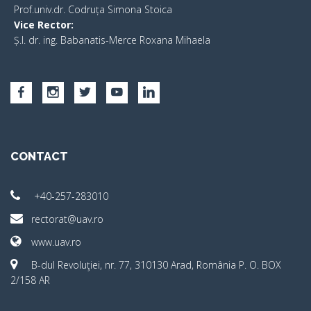
Prof.univ.dr. Codruța Simona Stoica
Vice Rector
:
Ș.I. dr. ing. Babanatis-Merce Roxana Mihaela
CONTACT
+40-257-283010
rectorat@uav.ro
www.uav.ro
B-dul Revoluţiei, nr. 77, 310130 Arad, România P. O. BOX
2/158 AR