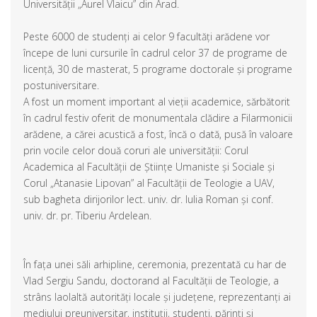
Universității „Aurel Vlaicu” din Arad.
Peste 6000 de studenți ai celor 9 facultăți arădene vor
începe de luni cursurile în cadrul celor 37 de programe de
licență, 30 de masterat, 5 programe doctorale și programe
postuniversitare.
A fost un moment important al vieții academice, sărbătorit
în cadrul festiv oferit de monumentala clădire a Filarmonicii
arădene, a cărei acustică a fost, încă o dată, pusă în valoare
prin vocile celor două coruri ale universității: Corul
Academica al Facultății de Științe Umaniste și Sociale și
Corul „Atanasie Lipovan” al Facultății de Teologie a UAV,
sub bagheta dirijorilor lect. univ. dr. Iulia Roman și conf.
univ. dr. pr. Tiberiu Ardelean.
În fața unei săli arhipline, ceremonia, prezentată cu har de
Vlad Sergiu Sandu, doctorand al Facultății de Teologie, a
strâns laolaltă autorități locale și județene, reprezentanți ai
mediului preuniversitar, instituții, studenți, părinți și