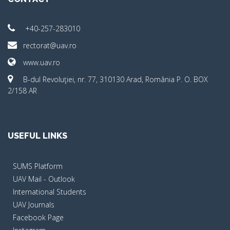
+40-257-283010
rectorat@uav.ro
www.uav.ro
B-dul Revoluţiei, nr. 77, 310130 Arad, România P. O. BOX
2/158 AR
USEFUL LINKS
SUMS Platform
UAV Mail - Outlook
International Students
UAV Journals
Facebook Page