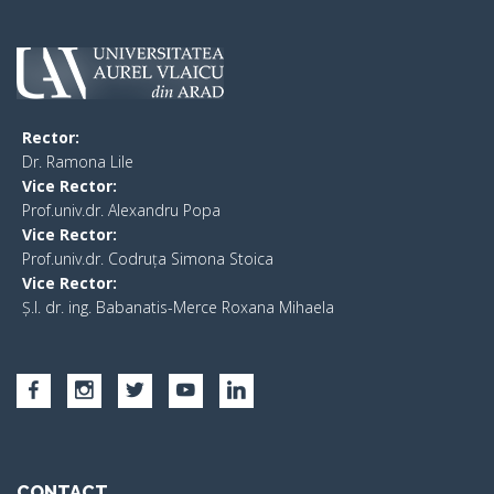
Rector:
​Dr. Ramona Lile
Vice Rector:
Prof.univ.dr. Alexandru Popa
Vice Rector
:
Prof.univ.dr. Codruța Simona Stoica
Vice Rector
:
Ș.I. dr. ing. Babanatis-Merce Roxana Mihaela
CONTACT