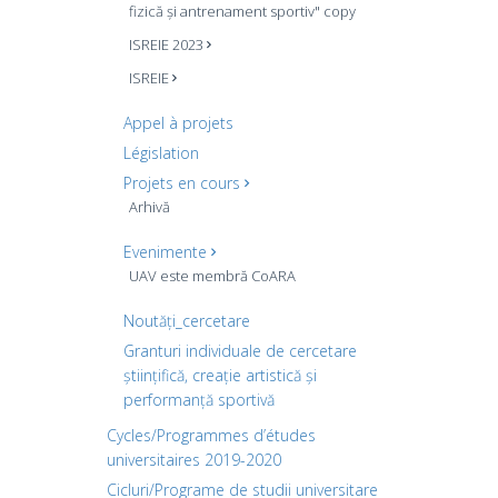
fizică și antrenament sportiv" copy
ISREIE 2023
ISREIE
Appel à projets
Législation
Projets en cours
Arhivă
Evenimente
UAV este membră CoARA
Noutăți_cercetare
Granturi individuale de cercetare
științifică, creație artistică și
performanță sportivă
Cycles/Programmes d’études
universitaires 2019-2020
Cicluri/Programe de studii universitare