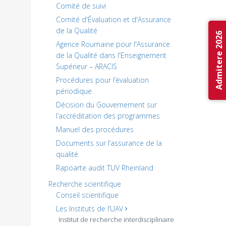
Comité de suivi
Comité d'Évaluation et d'Assurance
de la Qualité
Admitere 2026
Agence Roumaine pour l'Assurance
de la Qualité dans l'Enseignement
Supérieur – ARACIS
Procédures pour l’évaluation
périodique
Décision du Gouvernement sur
l’accréditation des programmes
Manuel des procédures
Documents sur l’assurance de la
qualité
Rapoarte audit TUV Rheinland
Recherche scientifique
Conseil scientifique
Les Instituts de l’UAV
Institut de recherche interdisciplinaire