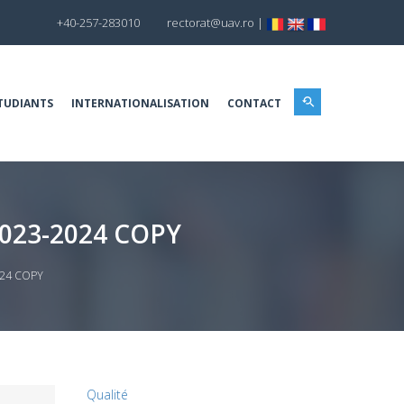
+40-257-283010
rectorat@uav.ro
|
TUDIANTS
INTERNATIONALISATION
CONTACT
023-2024 COPY
024 COPY
Qualité