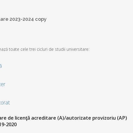
itare 2023-2024 copy
ză toate cele trei cicluri de studii universitare:
ă
ter
torat
tare de licenţă acreditare (A)/autorizate provizoriu (AP)
019-2020