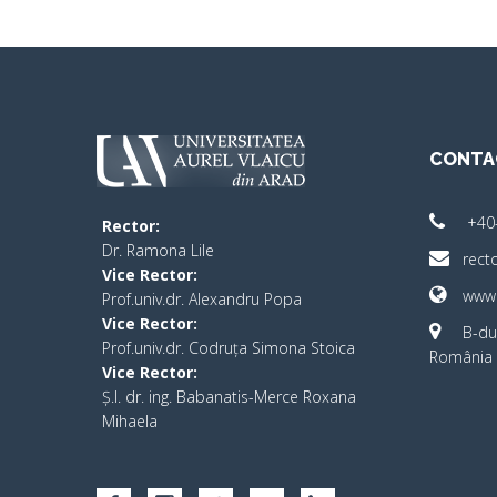
CONTA
+40
Rector:
​Dr. Ramona Lile
rect
Vice Rector:
www.
Prof.univ.dr. Alexandru Popa
Vice Rector
:
B-dul
Prof.univ.dr. Codruța Simona Stoica
România 
Vice Rector
:
Ș.I. dr. ing. Babanatis-Merce Roxana
Mihaela