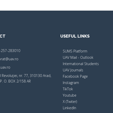
CT
USEFUL LINKS
-257-283010
SUMS Platform
UAV Mail - Outlook
orat@uav.ro
International Students
uav.ro
UAV Journals
 Revoluţiei, nr. 77, 310130 Arad,
Facebook Page
P. O. BOX 2/158 AR
Instagram
TikTok
Youtube
X (Twiter)
LinkedIn