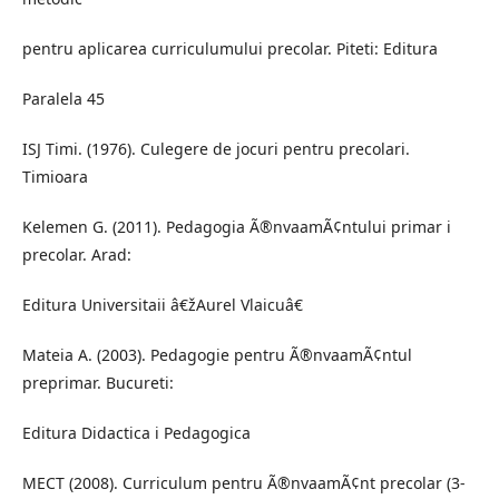
pentru aplicarea curriculumului precolar. Piteti: Editura
Paralela 45
ISJ Timi. (1976). Culegere de jocuri pentru precolari.
Timioara
Kelemen G. (2011). Pedagogia Ã®nvaamÃ¢ntului primar i
precolar. Arad:
Editura Universitaii â€žAurel Vlaicuâ€
Mateia A. (2003). Pedagogie pentru Ã®nvaamÃ¢ntul
preprimar. Bucureti:
Editura Didactica i Pedagogica
MECT (2008). Curriculum pentru Ã®nvaamÃ¢nt precolar (3-