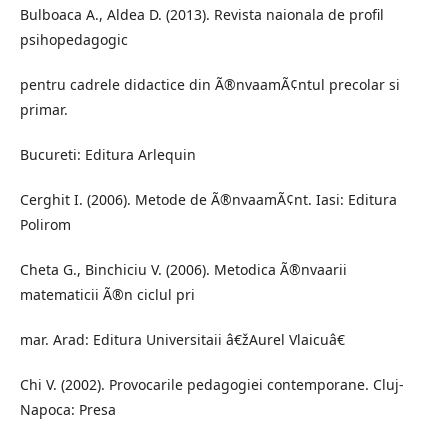
Bulboaca A., Aldea D. (2013). Revista naionala de profil
psihopedagogic
pentru cadrele didactice din Ã®nvaamÃ¢ntul precolar si
primar.
Bucureti: Editura Arlequin
Cerghit I. (2006). Metode de Ã®nvaamÃ¢nt. Iasi: Editura
Polirom
Cheta G., Binchiciu V. (2006). Metodica Ã®nvaarii
matematicii Ã®n ciclul pri
mar. Arad: Editura Universitaii â€žAurel Vlaicuâ€
Chi V. (2002). Provocarile pedagogiei contemporane. Cluj-
Napoca: Presa