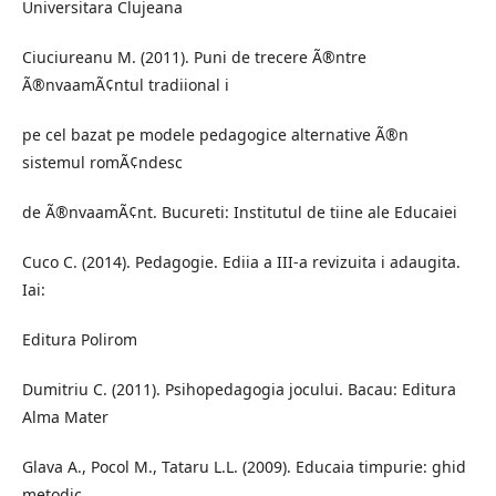
Universitara Clujeana
Ciuciureanu M. (2011). Puni de trecere Ã®ntre
Ã®nvaamÃ¢ntul tradiional i
pe cel bazat pe modele pedagogice alternative Ã®n
sistemul romÃ¢ndesc
de Ã®nvaamÃ¢nt. Bucureti: Institutul de tiine ale Educaiei
Cuco C. (2014). Pedagogie. Ediia a III-a revizuita i adaugita.
Iai:
Editura Polirom
Dumitriu C. (2011). Psihopedagogia jocului. Bacau: Editura
Alma Mater
Glava A., Pocol M., Tataru L.L. (2009). Educaia timpurie: ghid
metodic